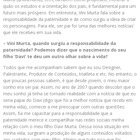
quão os estudos e a orientação dos pais, é fundamental para um
futuro mais próspero. Em entrevista, Vini Murta fala sobre a
responsabilidade da paternidade e de como surgiu a ideia de criar
os personagens. Para ele, ser pai foi ‘uma das melhores notícias’
que ele recebeu em sua vida.
– Vini Murta, quando surgiu a responsabilidade da
paternidade? Podemos dizer que o nascimento do seu
filho ‘Davi’ te deu um outro olhar sobre a vida?
Todos que me acompanham sabem que eu sou Designer,
Palestrante, Produtor de Conteúdos, triatleta e etc. No entanto, o
que poucas pessoas sabem, é que desde jovem, o meu maior
sonho era ser pai. Assim, no ano de 2007 quando descobri que o
meu sonho já tinha se tornado realidade com a notícia de que eu
seria papai do Davi (digo que foi a melhor notícia que recebi em
minha vida), comecei a me preocupar com outras questões.
Assim, fui me capacitar para a responsabilidade que a
paternidade merece e compartilhar nas redes sociais minha
relação com o meu filho Davi Murta. Dessa nova situação em
minha vida, surgiram a produção de alguns conteúdos voltados
aos cuidados com meu filho. Afirmo que tudo isso que foi