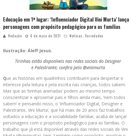
Educação em 1º lugar: ‘Influenciador Digital Vini Murta’ lança
personagens com propósito pedagógico para as famílias
Redação
6 de maio de 2021
Notícias
,
Variedades
Ilustração: Áleff Jesus.
Tirinhas estão disponíveis nas redes sociais do Designer
e Palestrante; confira pelo @vinimurta
Q
ue as histórias em quadrinhos contribuem para despertar o
interesse pela leitura e pela escrita nas crianças, todos sabem.
Mas que as ‘tirinhas animadas’ podem ao mesmo tempo
conscientizar e aproximar pais e filhos ainda mais, ‘nem todos
sabem’ e pensando nisso, o ‘Influenciador Digital, Designer e
Palestrante, Vini Murta’, que há mais de 20 anos faz trabalhos
voltados a educação e a sociabilidade familiar, acaba de lançar
personagens com o propósito pedagógico para as famílias. O
trabalho que já está disponível através das redes sociais de Vini
Murta (@vinimurta), tem, também como propósito, mostrar o