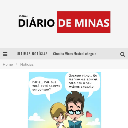
ÚLTIMAS NOTÍCIAS
Circuito Minas Musical chega a Sabará com show gratuito de Thiago Delegado, Nath Rodrigues e Tulio Araujo
Home
Notícias
No clima do Hexa: “Passinho do Brasil”, da DJ Danny Albuquerque, é a música que embala a torcida brasileira na Copa do Mundo 2026
No clima do Hexa: “Passinho do Brasil”, da DJ Danny Albuquerque, é a música que embala a torcida brasileira na Copa do Mundo 2026
Yan traz a turnê nacional do PagodYANdo para Belo Horizonte