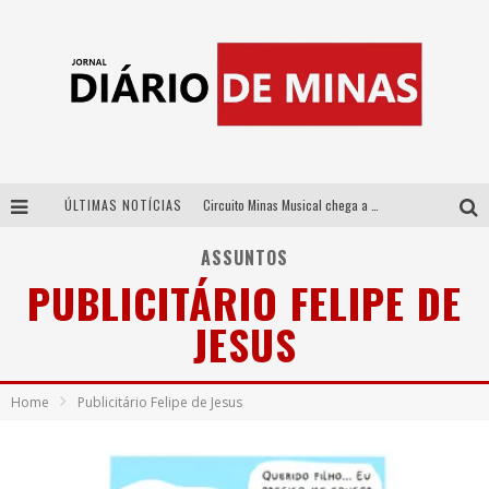
ÚLTIMAS NOTÍCIAS
Circuito Minas Musical chega a Sabará com show gratuito de Thiago Delegado, Nath Rodrigues e Tulio Araujo
No clima do Hexa: “Passinho do Brasil”, da DJ Danny Albuquerque, é a música que embala a torcida brasileira na Copa do Mundo 2026
ASSUNTOS
PUBLICITÁRIO FELIPE DE
No clima do Hexa: “Passinho do Brasil”, da DJ Danny Albuquerque, é a música que embala a torcida brasileira na Copa do Mundo 2026
JESUS
Yan traz a turnê nacional do PagodYANdo para Belo Horizonte
Home
Publicitário Felipe de Jesus