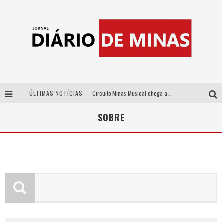
ÚLTIMAS NOTÍCIAS
Circuito Minas Musical chega a Sabará com show gratuito de Thiago Delegado, Nath Rodrigues e Tulio Araujo
No clima do Hexa: “Passinho do Brasil”, da DJ Danny Albuquerque, é a música que embala a torcida brasileira na Copa do Mundo 2026
SOBRE
No clima do Hexa: “Passinho do Brasil”, da DJ Danny Albuquerque, é a música que embala a torcida brasileira na Copa do Mundo 2026
Yan traz a turnê nacional do PagodYANdo para Belo Horizonte