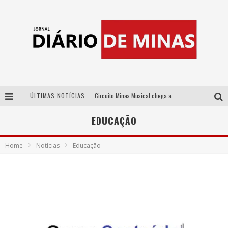
ÚLTIMAS NOTÍCIAS
Circuito Minas Musical chega a Sabará com show gratuito de Thiago Delegado, Nath Rodrigues e Tulio Araujo
No clima do Hexa: “Passinho do Brasil”, da DJ Danny Albuquerque, é a música que embala a torcida brasileira na Copa do Mundo 2026
EDUCAÇÃO
No clima do Hexa: “Passinho do Brasil”, da DJ Danny Albuquerque, é a música que embala a torcida brasileira na Copa do Mundo 2026
Home
Notícias
Educação
Yan traz a turnê nacional do PagodYANdo para Belo Horizonte