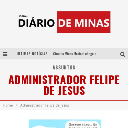
ÚLTIMAS NOTÍCIAS
Circuito Minas Musical chega a Sabará com show gratuito de Thiago Delegado, Nath Rodrigues e Tulio Araujo
No clima do Hexa: “Passinho do Brasil”, da DJ Danny Albuquerque, é a música que embala a torcida brasileira na Copa do Mundo 2026
ASSUNTOS
ADMINISTRADOR FELIPE
No clima do Hexa: “Passinho do Brasil”, da DJ Danny Albuquerque, é a música que embala a torcida brasileira na Copa do Mundo 2026
DE JESUS
Yan traz a turnê nacional do PagodYANdo para Belo Horizonte
Home
Administrador Felipe de Jesus