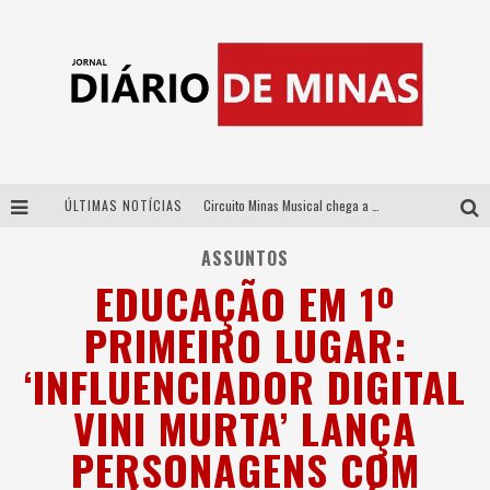
ÚLTIMAS NOTÍCIAS
Circuito Minas Musical chega a Sabará com show gratuito de Thiago Delegado, Nath Rodrigues e Tulio Araujo
No clima do Hexa: “Passinho do Brasil”, da DJ Danny Albuquerque, é a música que embala a torcida brasileira na Copa do Mundo 2026
ASSUNTOS
EDUCAÇÃO EM 1º
No clima do Hexa: “Passinho do Brasil”, da DJ Danny Albuquerque, é a música que embala a torcida brasileira na Copa do Mundo 2026
PRIMEIRO LUGAR:
Yan traz a turnê nacional do PagodYANdo para Belo Horizonte
‘INFLUENCIADOR DIGITAL
VINI MURTA’ LANÇA
PERSONAGENS COM