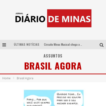
ÚLTIMAS NOTÍCIAS
Circuito Minas Musical chega a Sabará com show gratuito de Thiago Delegado, Nath Rodrigues e Tulio Araujo
No clima do Hexa: “Passinho do Brasil”, da DJ Danny Albuquerque, é a música que embala a torcida brasileira na Copa do Mundo 2026
ASSUNTOS
BRASIL AGORA
No clima do Hexa: “Passinho do Brasil”, da DJ Danny Albuquerque, é a música que embala a torcida brasileira na Copa do Mundo 2026
Yan traz a turnê nacional do PagodYANdo para Belo Horizonte
Home
Brasil Agora