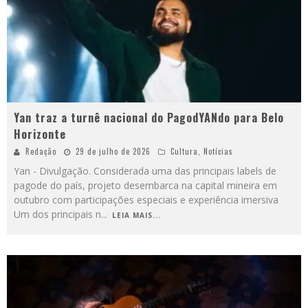
Yan traz a turnê nacional do PagodYANdo para Belo
Horizonte
Redação
29 de julho de 2026
Cultura
,
Notícias
Yan - Divulgação. Considerada uma das principais labels de
pagode do país, projeto desembarca na capital mineira em
outubro com participações especiais e experiência imersiva
Um dos principais n
...
LEIA MAIS...