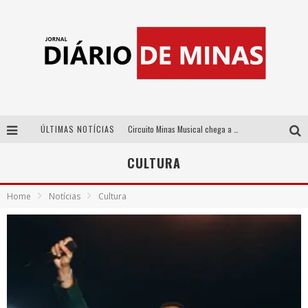
ÚLTIMAS NOTÍCIAS
Circuito Minas Musical chega a Sabará com show gratuito de Thiago Delegado, Nath Rodrigues e Tulio Araujo
No clima do Hexa: “Passinho do Brasil”, da DJ Danny Albuquerque, é a música que embala a torcida brasileira na Copa do Mundo 2026
CULTURA
No clima do Hexa: “Passinho do Brasil”, da DJ Danny Albuquerque, é a música que embala a torcida brasileira na Copa do Mundo 2026
Home
Notícias
Cultura
Yan traz a turnê nacional do PagodYANdo para Belo Horizonte