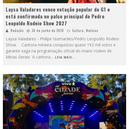
Laysa Valadares vence votação popular do G1 e
está confirmada no palco principal do Pedro
Leopoldo Rodeio Show 2027
Redação
30 de junho de 2026
Cultura
,
Notícias
Laysa Valadares - Philipe Guimarães/Pedro Leopoldo Rodeio
Show. Cantora mineira conquistou quase 192 mil votos e
garante vaga na programação oficial do maior rodeio de
Minas Gerais A cantora
...
LEIA MAIS...