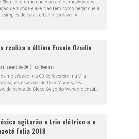
Elétrico, o ritmo que marcará os movimentos
nação de zumba e axé Não tem como negar que a
 simples de caracterizar o carnaval. A
...
s realiza o último Ensaio Ozadia
 de janeiro de 2018
Notícias
ximo sábado, dia 03 de fevereiro, na Villa
rticipações especiais de Dani Moraes, Os
how da banda do Bloco Beiço do Wando e ensai
...
sica agitarão o trio elétrico e o
baeté Folia 2018