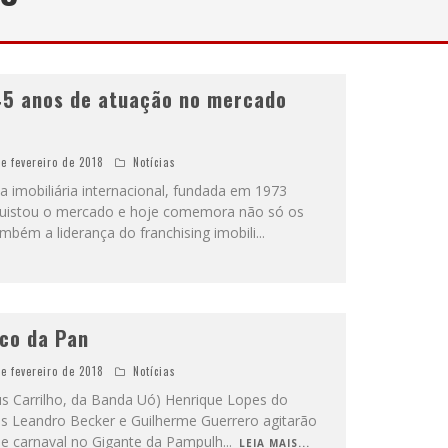
5 anos de atuação no mercado
de fevereiro de 2018
Notícias
a imobiliária internacional, fundada em 1973
nquistou o mercado e hoje comemora não só os
bém a liderança do franchising imobili
...
oco da Pan
de fevereiro de 2018
Notícias
eus Carrilho, da Banda Uó) Henrique Lopes do
 DJs Leandro Becker e Guilherme Guerrero agitarão
de carnaval no Gigante da Pampulh
...
LEIA MAIS...