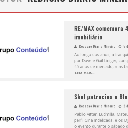
N
O CLIMA DO HEXA: “PASSINHO DO BRASIL”, DA DJ DANNY ALBUQUERQUE, É A MÚSICA QUE EMBALA A TORCIDA BRASILEIRA NA COPA DO MUNDO 2026
ODYANDO PARA BELO HORIZONTE
RE/MAX comemora 4
imobiliário
Redacao Diario Mineiro
5 
Ao longo dos anos, a franqui
por Dave e Gail Liniger, co
45 anos de mercado, mas tam
LEIA MAIS...
Skol patrocina o Bl
Redacao Diario Mineiro
2 
Pabllo Vittar, Ludmilla, Mat
perfil Gina Indelicada, e os
o evento durante o sábado 