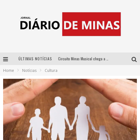
ÚLTIMAS NOTÍCIAS
Circuito Minas Musical chega a Sabará com show gratuito de Thiago Delegado, Nath Rodrigues e Tulio Araujo
Home
Notícias
Cultura
No clima do Hexa: “Passinho do Brasil”, da DJ Danny Albuquerque, é a música que embala a torcida brasileira na Copa do Mundo 2026
No clima do Hexa: “Passinho do Brasil”, da DJ Danny Albuquerque, é a música que embala a torcida brasileira na Copa do Mundo 2026
Yan traz a turnê nacional do PagodYANdo para Belo Horizonte