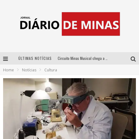
ÚLTIMAS NOTÍCIAS
Circuito Minas Musical chega a Sabará com show gratuito de Thiago Delegado, Nath Rodrigues e Tulio Araujo
Home
Notícias
Cultura
No clima do Hexa: “Passinho do Brasil”, da DJ Danny Albuquerque, é a música que embala a torcida brasileira na Copa do Mundo 2026
No clima do Hexa: “Passinho do Brasil”, da DJ Danny Albuquerque, é a música que embala a torcida brasileira na Copa do Mundo 2026
Yan traz a turnê nacional do PagodYANdo para Belo Horizonte