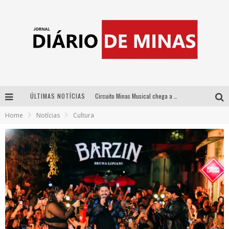
ÚLTIMAS NOTÍCIAS
Circuito Minas Musical chega a Sabará com show gratuito de Thiago Delegado, Nath Rodrigues e Tulio Araujo
Home
Notícias
Cultura
No clima do Hexa: “Passinho do Brasil”, da DJ Danny Albuquerque, é a música que embala a torcida brasileira na Copa do Mundo 2026
No clima do Hexa: “Passinho do Brasil”, da DJ Danny Albuquerque, é a música que embala a torcida brasileira na Copa do Mundo 2026
Yan traz a turnê nacional do PagodYANdo para Belo Horizonte