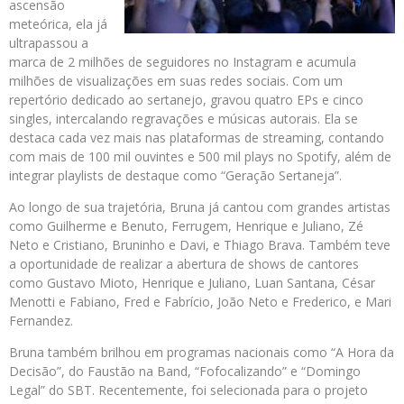
ascensão
meteórica, ela já
ultrapassou a
marca de 2 milhões de seguidores no Instagram e acumula
milhões de visualizações em suas redes sociais. Com um
repertório dedicado ao sertanejo, gravou quatro EPs e cinco
singles, intercalando regravações e músicas autorais. Ela se
destaca cada vez mais nas plataformas de streaming, contando
com mais de 100 mil ouvintes e 500 mil plays no Spotify, além de
integrar playlists de destaque como “Geração Sertaneja”.
Ao longo de sua trajetória, Bruna já cantou com grandes artistas
como Guilherme e Benuto, Ferrugem, Henrique e Juliano, Zé
Neto e Cristiano, Bruninho e Davi, e Thiago Brava. Também teve
a oportunidade de realizar a abertura de shows de cantores
como Gustavo Mioto, Henrique e Juliano, Luan Santana, César
Menotti e Fabiano, Fred e Fabrício, João Neto e Frederico, e Mari
Fernandez.
Bruna também brilhou em programas nacionais como “A Hora da
Decisão”, do Faustão na Band, “Fofocalizando” e “Domingo
Legal” do SBT. Recentemente, foi selecionada para o projeto