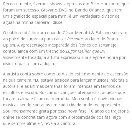
Recentemente, fizemos shows surpresas em Belo Horizonte, que
foram um sucesso. Gravar o DVD no Bar do Orlando, que tem
um significado especial para mim, é um verdadeiro divisor de
águas na minha carreira”, disse.
O público foi à loucura quando César Menotti & Fabiano subiram
ao palco de surpresa para cantar
Pernoite,
ao lado de Bruna
Lipiani. A apresentação inesperada dos ícones do sertanejo
contou ainda com um trecho do
Lugar Melhor que BH
.
Visivelmente tocada, a artista expressou sua alegria e honra por
dividir o palco com a dupla.
A artista conta sobre como tem sido este momento de ascensão
na sua carreira. “Eu estava ansiosa para lançar músicas inéditas e
autorais, e as últimas semanas foram intensas em termos de
escolhas e escuta. Buscamos canções atemporais, aquelas que
tocam a alma e ficam na memória. Meu sonho é ouvir minhas
músicas sendo cantadas em cada cidade onde me apresento.
Sou imensamente grata por essa nova fase; 10 anos de trajetória
online se concretizam agora com a proximidade dos fãs, algo
que sempre almejei”, revela a cantora.