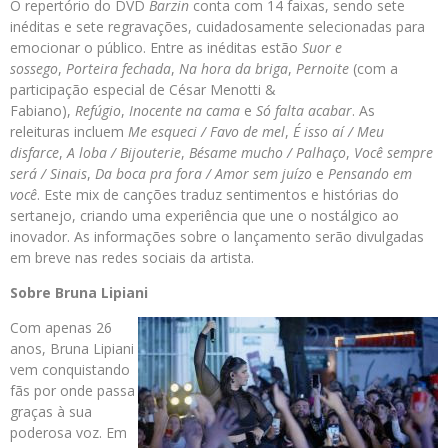
O repertório do DVD
Barzin
conta com 14 faixas, sendo sete
inéditas e sete regravações, cuidadosamente selecionadas para
emocionar o público. Entre as inéditas estão
Suor e
sossego
,
Porteira fechada
,
Na hora da briga
,
Pernoite
(com a
participação especial de César Menotti &
Fabiano),
Refúgio
,
Inocente na cama
e
Só falta acabar
. As
releituras incluem
Me esqueci / Favo de mel
,
É isso aí / Meu
disfarce
,
A loba / Bijouterie
,
Bésame mucho / Palhaço
,
Você sempre
será / Sinais
,
Da boca pra fora / Amor sem juízo
e
Pensando em
você
. Este mix de canções traduz sentimentos e histórias do
sertanejo, criando uma experiência que une o nostálgico ao
inovador. As informações sobre o lançamento serão divulgadas
em breve nas redes sociais da artista.
Sobre Bruna Lipiani
Com apenas 26
anos, Bruna Lipiani
vem conquistando
fãs por onde passa
graças à sua
poderosa voz. Em