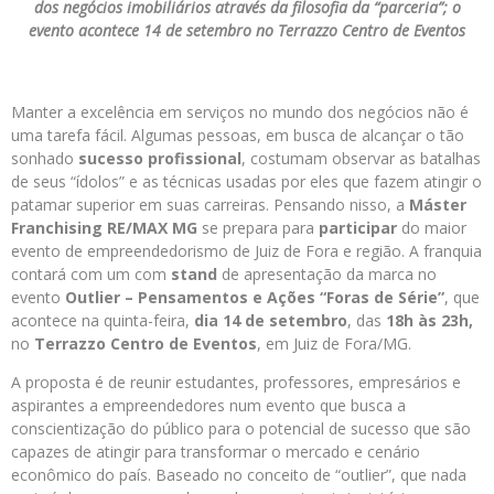
dos negócios imobiliários através da filosofia da “parceria”; o
evento acontece 14 de setembro no Terrazzo Centro de Eventos
Manter a excelência em serviços no mundo dos negócios não é
uma tarefa fácil. Algumas pessoas, em busca de alcançar o tão
sonhado
sucesso profissional
, costumam observar as batalhas
de seus “ídolos” e as técnicas usadas por eles que fazem atingir o
patamar superior em suas carreiras. Pensando nisso, a
Máster
Franchising RE/MAX MG
se prepara para
participar
do maior
evento de empreendedorismo de Juiz de Fora e região. A franquia
contará com um com
stand
de apresentação da marca no
evento
Outlier – Pensamentos e Ações “Foras de Série”
, que
acontece na quinta-feira,
dia 14 de setembro
, das
18h às 23h,
no
Terrazzo Centro de Eventos
, em Juiz de Fora/MG.
A proposta é de reunir estudantes, professores, empresários e
aspirantes a empreendedores num evento que busca a
conscientização do público para o potencial de sucesso que são
capazes de atingir para transformar o mercado e cenário
econômico do país. Baseado no conceito de “outlier”, que nada