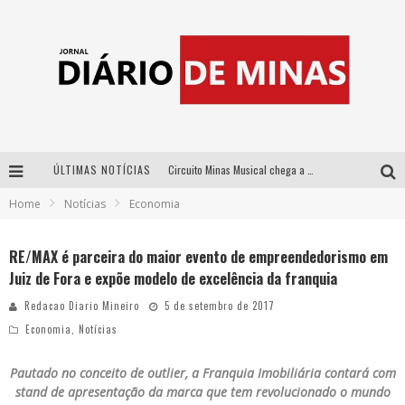
ÚLTIMAS NOTÍCIAS
Circuito Minas Musical chega a Sabará com show gratuito de Thiago Delegado, Nath Rodrigues e Tulio Araujo
Home
Notícias
Economia
No clima do Hexa: “Passinho do Brasil”, da DJ Danny Albuquerque, é a música que embala a torcida brasileira na Copa do Mundo 2026
No clima do Hexa: “Passinho do Brasil”, da DJ Danny Albuquerque, é a música que embala a torcida brasileira na Copa do Mundo 2026
RE/MAX é parceira do maior evento de empreendedorismo em
Juiz de Fora e expõe modelo de excelência da franquia
Yan traz a turnê nacional do PagodYANdo para Belo Horizonte
Redacao Diario Mineiro
5 de setembro de 2017
Economia
,
Notícias
Pautado no conceito de outlier, a Franquia Imobiliária contará com
stand de apresentação da marca que tem revolucionado o mundo