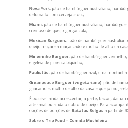
Nova York
: pão de hambúrguer australiano, hambú
defumado com cerveja stout;
Miami:
pão de hambúrguer australiano, hambúrguer b
cremoso de queijo gorgonzola;
Mexican Burguers:
pão de hambúrguer australiano
queijo muçarela maçaricado e molho de alho da casa
Mineirinho Burguer:
pão de hambúrguer vermelho, h
e geléia de pimenta biquinho;
Paulistão:
pão de hambúrguer azul, uma montanha de 
Greanpeace Burguer (vegetariano)
: pão de hamb
guacamole, molho de alho da casa e queijo muçarel
É possível ainda acrescentar, à parte, bacon, dar 
artesanal ou ainda o dobro de queijo. Para acompa
opções de porções de
Batatas Belgas
a partir de R
Sobre o Trip Food – Comida Mochileira