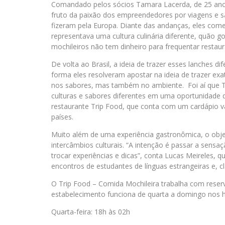
Comandado pelos sócios Tamara Lacerda, de 25 anos,
fruto da paixão dos empreendedores por viagens e s
fizeram pela Europa. Diante das andanças, eles com
representava uma cultura culinária diferente, quão g
mochileiros não tem dinheiro para frequentar restaur
De volta ao Brasil, a ideia de trazer esses lanches d
forma eles resolveram apostar na ideia de trazer e
nos sabores, mas também no ambiente. Foi aí que 
culturas e sabores diferentes em uma oportunidade 
restaurante Trip Food, que conta com um cardápio va
países.
Muito além de uma experiência gastronômica, o obje
intercâmbios culturais. “A intenção é passar a sens
trocar experiências e dicas”, conta Lucas Meireles, q
encontros de estudantes de línguas estrangeiras e, cl
O Trip Food – Comida Mochileira trabalha com reserv
estabelecimento funciona de quarta a domingo nos h
Quarta-feira: 18h às 02h