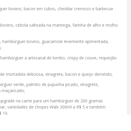
rguer bovino, bacon em cubos, cheddar cremoso e barbecue
ovino, cebola salteada na manteiga, farinha de alho e molho
, hambúrguer bovino, guacamole levemente apimentada,
;
ambúrguer a artesanal de lombo, crispy de couve, requeijão
mortadela deliciosa, vinagrete, bacon e queijo derretido;
úrguer verde, palmito de pupunha picado, vinagrete,
a maçaricado;
um upgrade na carne para um hambúrguer de 200 gramas
nhar, variedades de chopes Wäls 300ml a R$ 5 e também
$ 10.