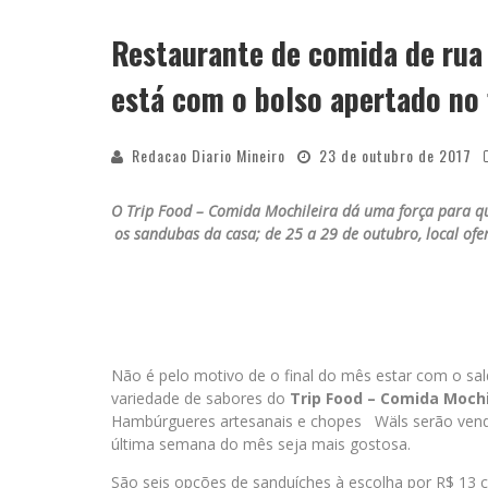
Restaurante de comida de rua
YAN TRAZ A TURNÊ NACIONAL DO PAG
está com o bolso apertado no
Redacao Diario Mineiro
23 de outubro de 2017
O Trip Food – Comida Mochileira dá uma força para q
os sandubas da casa; de 25 a 29 de outubro, local of
Não é pelo motivo de o final do mês estar com o sal
variedade de sabores do
Trip Food – Comida Mochi
Hambúrgueres artesanais e chopes Wäls serão vendi
última semana do mês seja mais gostosa.
São seis opções de sanduíches à escolha por R$ 13 c