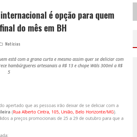
N
O CLIMA DO HEXA: “PASSINHO DO BRASIL”, DA DJ DANNY ALBUQUERQUE, É A MÚSICA QUE EMBALA A TORCIDA BRASILEIRA NA COPA DO MUNDO 2026
 internacional é opção para quem
ODYANDO PARA BELO HORIZONTE
 final do mês em BH
Notícias
uem está com a grana curta e mesmo assim quer se deliciar com
erece hambúrgueres artesanais a R$ 13 e chope Wäls 300ml a R$
5
do apertado que as pessoas irão deixar de se deliciar com a
leira
(
Rua Alberto Cintra, 105, União, Belo Horizonte/MG
).
dos a preços promocionais de 25 a 29 de outubro para que a
ada: