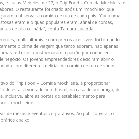
 e Lucas Meireles, de 27, o Trip Food – Comida Mochileira é
abores. O restaurante foi criado após um “mochilão” que
eçaram a observar a comida de rua de cada país. “Cada uma
ostosas eram e o quão populares eram, afinal de contas,
antes de alta culinária”, conta Tamara Lacerda.
iferentes, multiculturais e com preços acessíveis foi tomando
xatamente o clima de viagem que tanto adoram, não apenas
Tamara e Lucas transformaram a paixão por conhecer
de negócio. Os jovens empreendedores decidiram abrir o
riado com diferentes delícias de comida de rua de vários
tivo do Trip Food – Comida Mochileira, é proporcionar
ação de estar à vontade num hostel, na casa de um amigo, de
ue, inclusive, abre as portas do estabelecimento para
aros, mochileiros.
as de mesas e eventos corporativos. Ao público geral, o
orários abaixo: