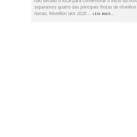
não decidiu o local para comemorar o início da nov
separamos quatro das principais festas de réveillo
Gerais. Réveillon Iate 2020
...
LEIA MAIS...