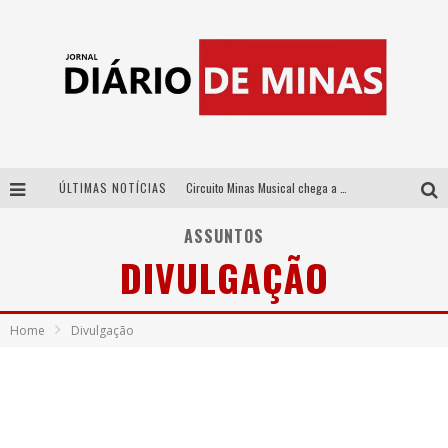
ÚLTIMAS NOTÍCIAS
Circuito Minas Musical chega a Sabará com show gratuito de Thiago Delegado, Nath Rodrigues e Tulio Araujo
No clima do Hexa: “Passinho do Brasil”, da DJ Danny Albuquerque, é a música que embala a torcida brasileira na Copa do Mundo 2026
ASSUNTOS
DIVULGAÇÃO
No clima do Hexa: “Passinho do Brasil”, da DJ Danny Albuquerque, é a música que embala a torcida brasileira na Copa do Mundo 2026
Yan traz a turnê nacional do PagodYANdo para Belo Horizonte
Home
Divulgação