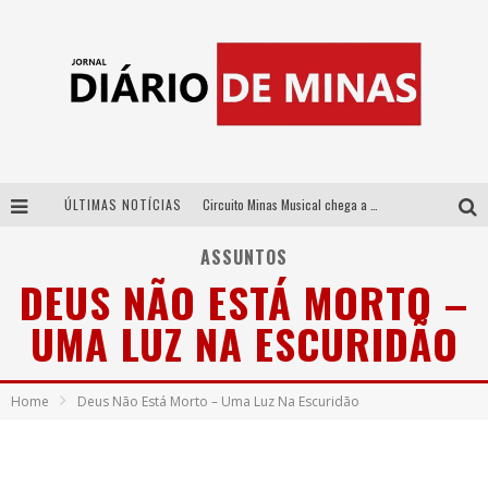
ÚLTIMAS NOTÍCIAS
Circuito Minas Musical chega a Sabará com show gratuito de Thiago Delegado, Nath Rodrigues e Tulio Araujo
No clima do Hexa: “Passinho do Brasil”, da DJ Danny Albuquerque, é a música que embala a torcida brasileira na Copa do Mundo 2026
ASSUNTOS
DEUS NÃO ESTÁ MORTO –
No clima do Hexa: “Passinho do Brasil”, da DJ Danny Albuquerque, é a música que embala a torcida brasileira na Copa do Mundo 2026
UMA LUZ NA ESCURIDÃO
Yan traz a turnê nacional do PagodYANdo para Belo Horizonte
Home
Deus Não Está Morto – Uma Luz Na Escuridão