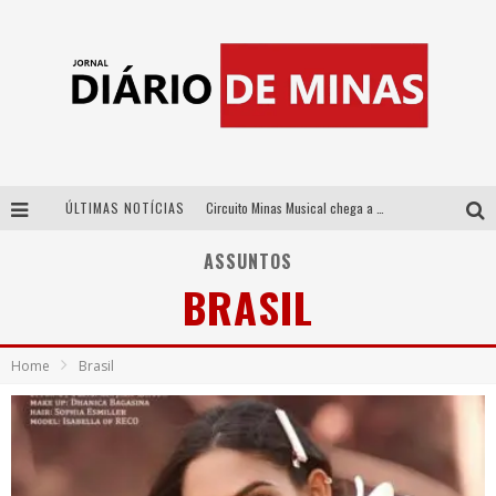
ÚLTIMAS NOTÍCIAS
Circuito Minas Musical chega a Sabará com show gratuito de Thiago Delegado, Nath Rodrigues e Tulio Araujo
No clima do Hexa: “Passinho do Brasil”, da DJ Danny Albuquerque, é a música que embala a torcida brasileira na Copa do Mundo 2026
ASSUNTOS
BRASIL
No clima do Hexa: “Passinho do Brasil”, da DJ Danny Albuquerque, é a música que embala a torcida brasileira na Copa do Mundo 2026
Yan traz a turnê nacional do PagodYANdo para Belo Horizonte
Home
Brasil