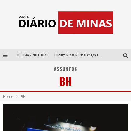
ÚLTIMAS NOTÍCIAS
Circuito Minas Musical chega a Sabará com show gratuito de Thiago Delegado, Nath Rodrigues e Tulio Araujo
No clima do Hexa: “Passinho do Brasil”, da DJ Danny Albuquerque, é a música que embala a torcida brasileira na Copa do Mundo 2026
ASSUNTOS
BH
No clima do Hexa: “Passinho do Brasil”, da DJ Danny Albuquerque, é a música que embala a torcida brasileira na Copa do Mundo 2026
Yan traz a turnê nacional do PagodYANdo para Belo Horizonte
Home
BH