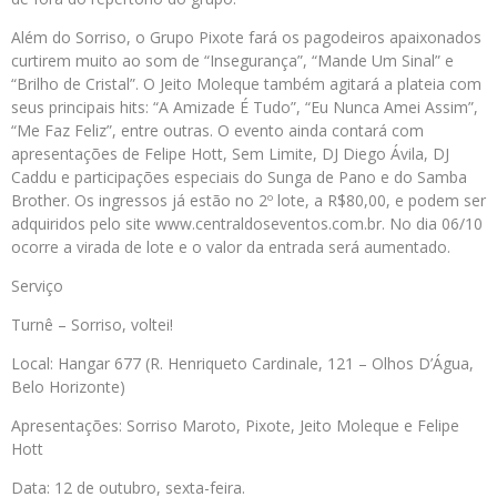
Além do Sorriso, o Grupo Pixote fará os pagodeiros apaixonados
curtirem muito ao som de “Insegurança”, “Mande Um Sinal” e
“Brilho de Cristal”. O Jeito Moleque também agitará a plateia com
seus principais hits: “A Amizade É Tudo”, “Eu Nunca Amei Assim”,
“Me Faz Feliz”, entre outras. O evento ainda contará com
apresentações de Felipe Hott, Sem Limite, DJ Diego Ávila, DJ
Caddu e participações especiais do Sunga de Pano e do Samba
Brother. Os ingressos já estão no 2º lote, a R$80,00, e podem ser
adquiridos pelo site www.centraldoseventos.com.br. No dia 06/10
ocorre a virada de lote e o valor da entrada será aumentado.
Serviço
Turnê – Sorriso, voltei!
Local: Hangar 677 (R. Henriqueto Cardinale, 121 – Olhos D’Água,
Belo Horizonte)
Apresentações: Sorriso Maroto, Pixote, Jeito Moleque e Felipe
Hott
Data: 12 de outubro, sexta-feira.