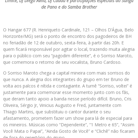
Limite, DJ Diego Ávila, DJ Caddu e participações especiais do Sunga
de Pano e do Samba Brother
O Hangar 677 (R. Henriqueto Cardinale, 121 – Olhos D’Água, Belo
Horizonte/MG) será o ponto de encontro dos pagodeiros de BH
no feriadão de 12 de outubro, sexta-feira, à partir das 20h. E
quem ficará responsável por agitar o local, trazendo muita alegria
para o público com seu “pagodim diferente”, é o Sorriso Maroto,
que comemora o retorno de seu vocalista, Bruno Cardoso.
O Sorriso Maroto chega a capital mineira com mais sorrisos do
que nunca. A alegria dos integrantes do grupo em ter Bruno de
volta aos palcos é nítida e contagiante. A turnê “Sorriso, voltei” é
justamente para comemorar esse momento junto com os fãs,
que deram tanto apoio a banda nesse período difícil. Bruno, Cris
Oliveira, Sérgio Jr, Vinicius Augusto e Fred, juntamente com
Thiago Martins, que substituiu o cantor durante o seu
afastamento, prometem fazer um show para lá de especial para
os mineiros. Músicas como “Dependente”, “1 Metro e 65”, “Assim
Você Mata o Papai”, “Ainda Gosto de Você” e “Clichê” não ficaram
de fora do repertório do grupo.