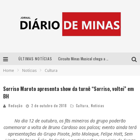
ÚLTIMAS NOTÍCIAS
Circuito Minas Musical chega a Sabará com show gratuito de Thiago Delegado, Nath Rodrigues e Tulio Araujo
Home
Notícias
Cultura
No clima do Hexa: “Passinho do Brasil”, da DJ Danny Albuquerque, é a música que embala a torcida brasileira na Copa do Mundo 2026
No clima do Hexa: “Passinho do Brasil”, da DJ Danny Albuquerque, é a música que embala a torcida brasileira na Copa do Mundo 2026
Sorriso Maroto apresenta show da turnê “Sorriso, voltei” em
BH
Yan traz a turnê nacional do PagodYANdo para Belo Horizonte
Redação
2 de outubro de 2018
Cultura
,
Notícias
No dia 12 de outubro, os fãs mineiros do grupo poderão
comemorar a volta de Bruno Cardoso aos palcos; evento ainda terá
apresentações do Grupo Pixote, Jeito Moleque, Felipe Hott, Sem