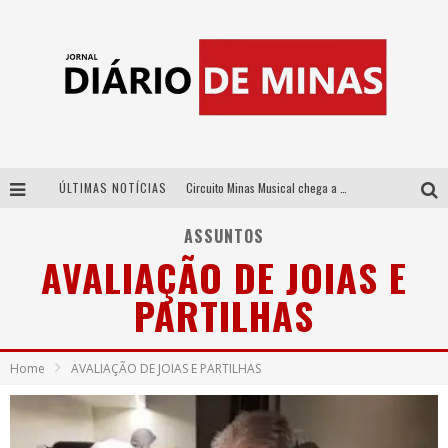
ÚLTIMAS NOTÍCIAS
Circuito Minas Musical chega a Sabará com show gratuito de Thiago Delegado, Nath Rodrigues e Tulio Araujo
No clima do Hexa: “Passinho do Brasil”, da DJ Danny Albuquerque, é a música que embala a torcida brasileira na Copa do Mundo 2026
ASSUNTOS
AVALIAÇÃO DE JOIAS E
No clima do Hexa: “Passinho do Brasil”, da DJ Danny Albuquerque, é a música que embala a torcida brasileira na Copa do Mundo 2026
PARTILHAS
Yan traz a turnê nacional do PagodYANdo para Belo Horizonte
Home
AVALIAÇÃO DE JOIAS E PARTILHAS