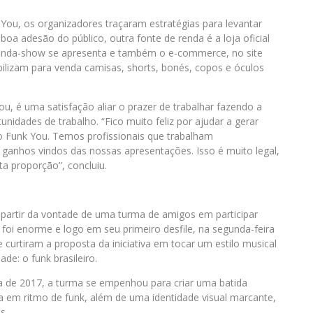
nk You, os organizadores traçaram estratégias para levantar
oa adesão do público, outra fonte de renda é a loja oficial
anda-show se apresenta e também o e-commerce, no site
ibilizam para venda camisas, shorts, bonés, copos e óculos
, é uma satisfação aliar o prazer de trabalhar fazendo a
idades de trabalho. “Fico muito feliz por ajudar a gerar
o Funk You. Temos profissionais que trabalham
ganhos vindos das nossas apresentações. Isso é muito legal,
a proporção”, concluiu.
partir da vontade de uma turma de amigos em participar
o foi enorme e logo em seu primeiro desfile, na segunda-feira
 curtiram a proposta da iniciativa em tocar um estilo musical
de: o funk brasileiro.
 de 2017, a turma se empenhou para criar uma batida
 em ritmo de funk, além de uma identidade visual marcante,
s.