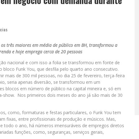
a em negócio com demanda durante
cias
e os três maiores em média de público em BH, transformou a
renda e hoje emprega cerca de 20 pessoas
ão nacional e com isso a folia se transformou em fonte de
bloco Funk You, que desfila pelo quarto ano consecutivo.
ir mais de 300 mil pessoas, no dia 25 de fevereiro, terça-feira
ípio, seria apenas diversão, se transformou em um
res blocos em número de público na capital mineira e, só em
a-show. Nos primeiros dois meses do ano já são mais de 30
s, como, formaturas e festas particulares, o Funk You tem
m fixas, entre profissionais de produção e músicos. Mas,
e todo o ano, há números imensuráveis de empregos diretos
ariadas funções, como, seguranças, serviços gerais,