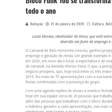
Bloco Funk You se transform
todo o ano
Redação
21 de janeiro de 2020
Cultura
,
Notí
Lucas Moraes, idealizador do bloco, que está entr
diversão em fonte de emprego e 
O Carnaval de Belo Horizonte cresceu, ganhou projeç
emprego e geração de renda. Um grande exemplo é o 
Em 2020, em novo dia e local, a expectativa é de reun
de carnaval, na Avenida Afonso Pena. O que, a princ
negócio próspero, que, hoje está entre os três maio
2019, fez mais de 75 apresentações com a sua band
festas confirmadas com a presença do grupo.
Com uma agenda repleta de shows e eventos fechado
hoje em sua equipe cerca de 20 pessoas que trabalha
além das pessoas que trabalham com o bloco durant
e indiretos gerados a cada apresentação, nas mais v
vendedores ambulantes e muitos outros.