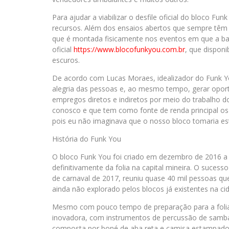
Para ajudar a viabilizar o desfile oficial do bloco Fu
recursos. Além dos ensaios abertos que sempre têm b
que é montada fisicamente nos eventos em que a b
oficial
https://www.blocofunkyou.com.
br
, que dispon
escuros.
De acordo com Lucas Moraes, idealizador do Funk You
alegria das pessoas e, ao mesmo tempo, gerar oportun
empregos diretos e indiretos por meio do trabalho d
conosco e que tem como fonte de renda principal os 
pois eu não imaginava que o nosso bloco tomaria est
História do Funk You
O bloco Funk You foi criado em dezembro de 2016 a 
definitivamente da folia na capital mineira. O sucess
de carnaval de 2017, reuniu quase 40 mil pessoas que
ainda não explorado pelos blocos já existentes na cida
Mesmo com pouco tempo de preparação para a folia
inovadora, com instrumentos de percussão de samba
composta por boné de aba reta e camisa estampado