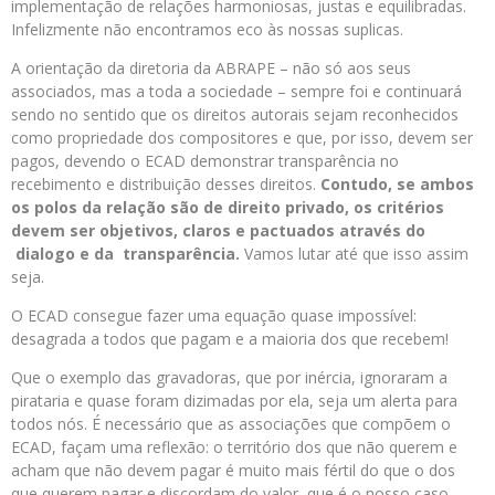
implementação de relações harmoniosas, justas e equilibradas.
Infelizmente não encontramos eco às nossas suplicas.
A orientação da diretoria da ABRAPE – não só aos seus
associados, mas a toda a sociedade – sempre foi e continuará
sendo no sentido que os direitos autorais sejam reconhecidos
como propriedade dos compositores e que, por isso, devem ser
pagos, devendo o ECAD demonstrar transparência no
recebimento e distribuição desses direitos.
Contudo, se ambos
os polos da relação são de direito privado, os critérios
devem ser objetivos, claros e pactuados através do
dialogo e da transparência.
Vamos lutar até que isso assim
seja.
O ECAD consegue fazer uma equação quase impossível:
desagrada a todos que pagam e a maioria dos que recebem!
Que o exemplo das gravadoras, que por inércia, ignoraram a
pirataria e quase foram dizimadas por ela, seja um alerta para
todos nós. É necessário que as associações que compõem o
ECAD, façam uma reflexão: o território dos que não querem e
acham que não devem pagar é muito mais fértil do que o dos
que querem pagar e discordam do valor, que é o nosso caso.