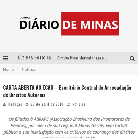
ÚLTIMAS NOTÍCIAS
Circuito Minas Musical chega a Sabará com show gratuito de Thiago Delegado, Nath Rodrigues e Tulio Araujo
Home
Notícias
No clima do Hexa: “Passinho do Brasil”, da DJ Danny Albuquerque, é a música que embala a torcida brasileira na Copa do Mundo 2026
No clima do Hexa: “Passinho do Brasil”, da DJ Danny Albuquerque, é a música que embala a torcida brasileira na Copa do Mundo 2026
CARTA ABERTA AO ECAD – Escritório Central de Arrecadação
de Direitos Autorais
Yan traz a turnê nacional do PagodYANdo para Belo Horizonte
Redação
29 de abril de 2018
Notícias
Os filiados à ABRAPE (Associação Brasileira dos Promotores de
Eventos), por meio de sua regional Minas Gerais, vem tornar
pública a sua insatisfação com os critérios de cobrança dos direitos