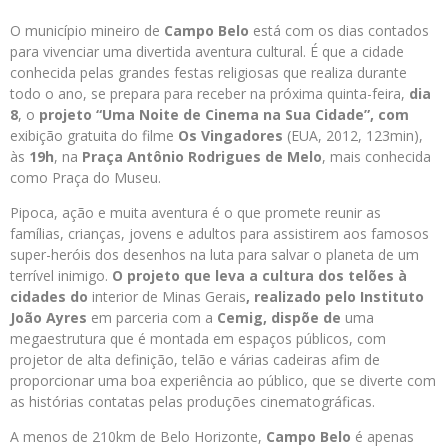
O município mineiro de
Campo Belo
está com os dias contados
para vivenciar uma divertida aventura cultural. É que a cidade
conhecida pelas grandes festas religiosas que realiza durante
todo o ano, se prepara para receber na próxima quinta-feira,
dia
8
, o
projeto
“Uma Noite de Cinema na Sua Cidade”
, com
exibição gratuita do filme
Os Vingadores
(EUA, 2012, 123min),
às
19h
, na
Praça Antônio Rodrigues de Melo
, mais conhecida
como Praça do Museu.
Pipoca, ação e muita aventura é o que promete reunir as
famílias, crianças, jovens e adultos para assistirem aos famosos
super-heróis dos desenhos na luta para salvar o planeta de um
terrível inimigo.
O projeto que leva a cultura dos telões à
cidades do
interior de Minas Gerais
, realizado pelo
Instituto
João Ayres
em parceria com a
Cemig
, dispõe de
uma
megaestrutura que é montada em espaços públicos, com
projetor de alta definição, telão e várias cadeiras afim de
proporcionar uma boa experiência ao público, que se diverte com
as histórias contatas pelas produções cinematográficas.
A menos de 210km de Belo Horizonte,
Campo Belo
é apenas