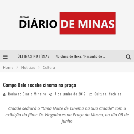
ÚLTIMAS NOTÍCIAS
No clima do Hexa: “Passinho do Brasil”, da DJ Danny Albuquerque, é a música que embala a torcida brasileira na Copa do Mundo 2026
Home
Notícias
Cultura
No clima do Hexa: “Passinho do Brasil”, da DJ Danny Albuquerque, é a música que embala a torcida brasileira na Copa do Mundo 2026
Yan traz a turnê nacional do PagodYANdo para Belo Horizonte
Campo Belo recebe cinema na praça
Circuito Minas Musical chega a Sabará com show gratuito de Thiago Delegado, Nath Rodrigues e Tulio Araujo
Redacao Diario Mineiro
7 de junho de 2017
Cultura
,
Notícias
Cidade sediará o “Uma Noite de Cinema na Sua Cidade” com a
exibição do filme Os Vingadores na
Praça do Museu, no dia 08 de
junho