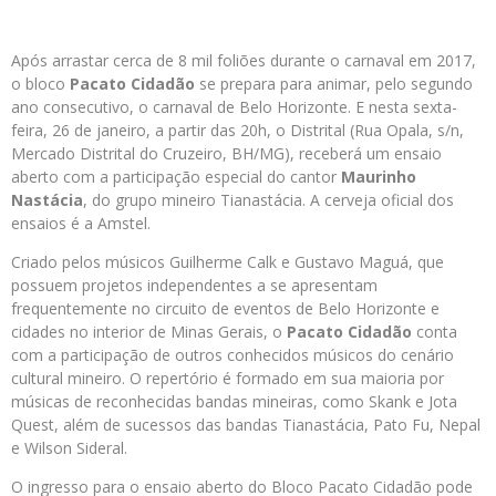
Após arrastar cerca de 8 mil foliões durante o carnaval em 2017,
o bloco
Pacato Cidadão
se prepara para animar, pelo segundo
ano consecutivo, o carnaval de Belo Horizonte. E nesta sexta-
feira, 26 de janeiro, a partir das 20h, o Distrital (Rua Opala, s/n,
Mercado Distrital do Cruzeiro, BH/MG), receberá um ensaio
aberto com a participação especial do cantor
Maurinho
Nastácia
, do grupo mineiro Tianastácia. A cerveja oficial dos
ensaios é a Amstel.
Criado pelos músicos Guilherme Calk e Gustavo Maguá, que
possuem projetos independentes a se apresentam
frequentemente no circuito de eventos de Belo Horizonte e
cidades no interior de Minas Gerais, o
Pacato Cidadão
conta
com a participação de outros conhecidos músicos do cenário
cultural mineiro. O repertório é formado em sua maioria por
músicas de reconhecidas bandas mineiras, como Skank e Jota
Quest, além de sucessos das bandas Tianastácia, Pato Fu, Nepal
e Wilson Sideral.
O ingresso para o ensaio aberto do Bloco Pacato Cidadão pode