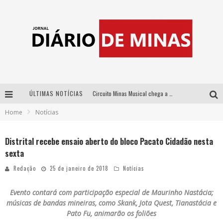
ÚLTIMAS NOTÍCIAS
Circuito Minas Musical chega a Sabará com show gratuito de Thiago Delegado, Nath Rodrigues e Tulio Araujo
Home
Notícias
No clima do Hexa: “Passinho do Brasil”, da DJ Danny Albuquerque, é a música que embala a torcida brasileira na Copa do Mundo 2026
No clima do Hexa: “Passinho do Brasil”, da DJ Danny Albuquerque, é a música que embala a torcida brasileira na Copa do Mundo 2026
Distrital recebe ensaio aberto do bloco Pacato Cidadão nesta
sexta
Yan traz a turnê nacional do PagodYANdo para Belo Horizonte
Redação
25 de janeiro de 2018
Notícias
Evento contará com participação especial de Maurinho Nastácia;
músicas de bandas mineiras, como Skank, Jota Quest, Tianastácia e
Pato Fu, animarão os foliões