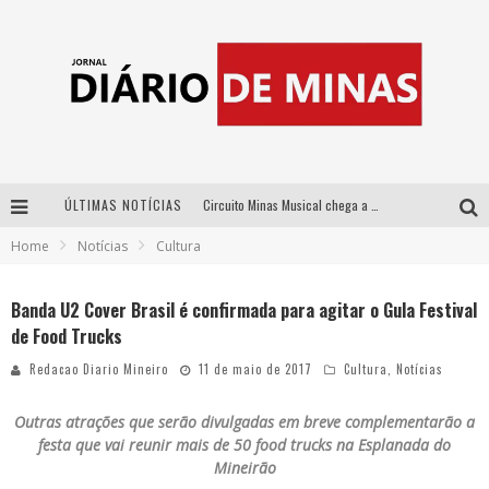
ÚLTIMAS NOTÍCIAS
Circuito Minas Musical chega a Sabará com show gratuito de Thiago Delegado, Nath Rodrigues e Tulio Araujo
Home
Notícias
Cultura
No clima do Hexa: “Passinho do Brasil”, da DJ Danny Albuquerque, é a música que embala a torcida brasileira na Copa do Mundo 2026
No clima do Hexa: “Passinho do Brasil”, da DJ Danny Albuquerque, é a música que embala a torcida brasileira na Copa do Mundo 2026
Banda U2 Cover Brasil é confirmada para agitar o Gula Festival
de Food Trucks
Yan traz a turnê nacional do PagodYANdo para Belo Horizonte
Redacao Diario Mineiro
11 de maio de 2017
Cultura
,
Notícias
Outras atrações que serão divulgadas em breve complementarão a
festa que vai reunir mais de 50 food trucks na Esplanada do
Mineirão