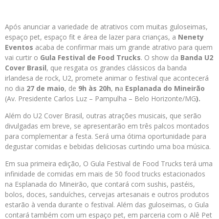
Após anunciar a variedade de atrativos com muitas guloseimas,
espaço pet, espaço fit e área de lazer para crianças, a
Nenety
Eventos
acaba de confirmar mais um grande atrativo para quem
vai curtir o
Gula Festival de Food Trucks
. O show da
Banda U2
Cover Brasil
, que resgata os grandes clássicos da banda
irlandesa de rock, U2, promete animar o festival que acontecerá
no dia
27 de maio
, de
9h às 20h
,
n
a
Esplanada do Mineirão
(Av. Presidente Carlos Luz – Pampulha – Belo Horizonte/MG
).
Além do U2 Cover Brasil, outras atrações musicais, que serão
divulgadas em breve, se apresentarão em três palcos montados
para complementar a festa. Será uma ótima oportunidade para
degustar comidas e bebidas deliciosas curtindo uma boa música.
Em sua primeira edição, O Gula Festival de Food Trucks terá uma
infinidade de comidas em mais de 50 food trucks estacionados
na Esplanada do Mineirão, que contará com sushis, pastéis,
bolos, doces, sanduíches, cervejas artesanais e outros produtos
estarão à venda durante o festival. Além das guloseimas, o Gula
contará também com um espaço pet, em parceria com o Alê Pet