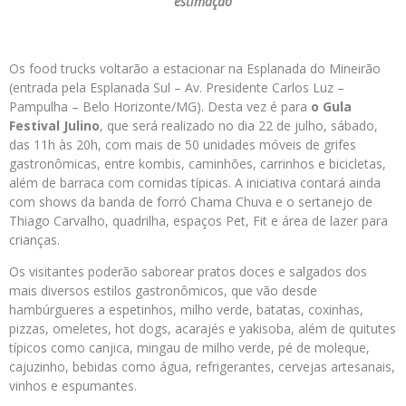
estimação
Os food trucks voltarão a estacionar na Esplanada do Mineirão
(entrada pela Esplanada Sul – Av. Presidente Carlos Luz –
Pampulha – Belo Horizonte/MG). Desta vez é para
o Gula
Festival Julino
, que será realizado no dia 22 de julho, sábado,
das 11h às 20h, com mais de 50 unidades móveis de grifes
gastronômicas, entre kombis, caminhões, carrinhos e bicicletas,
além de barraca com comidas típicas. A iniciativa contará ainda
com shows da banda de forró Chama Chuva e o sertanejo de
Thiago Carvalho, quadrilha, espaços Pet, Fit e área de lazer para
crianças.
Os visitantes poderão saborear pratos doces e salgados dos
mais diversos estilos gastronômicos, que vão desde
hambúrgueres a
espetinhos, milho verde, batatas, coxinhas,
pizzas, omeletes, hot dogs, acarajés e yakisoba
, além de quitutes
típicos como canjica, mingau de milho verde, pé de moleque,
cajuzinho, bebidas como água, refrigerantes, cervejas artesanais,
vinhos e espumantes.