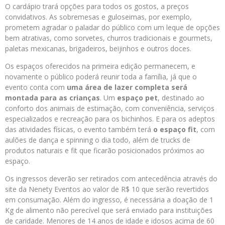
O cardápio trará opções para todos os gostos, a preços
convidativos.
As sobremesas e guloseimas, por exemplo,
prometem agradar o paladar do público com um leque de opções
bem atrativas, como sorvetes, churros tradicionais e gourmets,
paletas mexicanas, brigadeiros, beijinhos e outros doces.
Os espaços oferecidos na primeira edição permanecem, e
novamente o público poderá reunir toda a família, já que o
evento conta com
uma área de lazer completa será
montada para as crianças
.
Um
espaço pet
, destinado ao
conforto dos animais de estimação, com conveniência, serviços
especializados e recreação para os bichinhos. E para os adeptos
das atividades físicas,
o evento também terá
o espaço fit
, com
aulões de dança e spinning o dia todo, além de trucks de
produtos naturais e fit que ficarão posicionados próximos ao
espaço.
Os ingressos deverão ser retirados com antecedência através do
site da Nenety Eventos ao valor de R$ 10 que serão revertidos
em consumação. Além do ingresso, é necessária a doação de 1
Kg de alimento não perecível que será enviado para instituições
de caridade. Menores de 14 anos de idade e idosos acima de 60