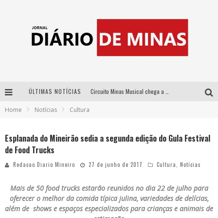
ÚLTIMAS NOTÍCIAS
Circuito Minas Musical chega a Sabará com show gratuito de Thiago Delegado, Nath Rodrigues e Tulio Araujo
Home
Notícias
Cultura
No clima do Hexa: “Passinho do Brasil”, da DJ Danny Albuquerque, é a música que embala a torcida brasileira na Copa do Mundo 2026
No clima do Hexa: “Passinho do Brasil”, da DJ Danny Albuquerque, é a música que embala a torcida brasileira na Copa do Mundo 2026
Esplanada do Mineirão sedia a segunda edição do Gula Festival
de Food Trucks
Yan traz a turnê nacional do PagodYANdo para Belo Horizonte
Redacao Diario Mineiro
27 de junho de 2017
Cultura
,
Notícias
Mais de 50 food trucks estarão reunidos no dia 22 de julho para
oferecer
o melhor da comida típica julina, variedades de delícias,
além de shows e espaços especializados para crianças e animais de