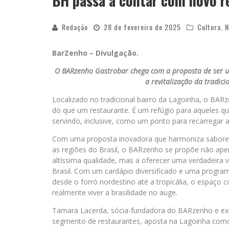
BH passa a contar com novo r
Redação
28 de fevereiro de 2025
Cultura
,
N
BarZenho – Divulgação.
O BARzenho Gastrobar chega com a proposta de ser um
a revitalização da tradic
Localizado no tradicional bairro da Lagoinha, o BAR
do que um restaurante. É um refúgio para aqueles q
servindo, inclusive, como um ponto para recarregar a
Com uma proposta inovadora que harmoniza sabores,
as regiões do Brasil, o BARzenho se propõe não apen
altíssima qualidade, mas a oferecer uma verdadeira 
Brasil. Com um cardápio diversificado e uma progra
desde o forró nordestino até a tropicália, o espaço c
realmente viver a brasilidade no auge.
Tamara Lacerda, sócia-fundadora do BARzenho e e
segmento de restaurantes, aposta na Lagoinha com