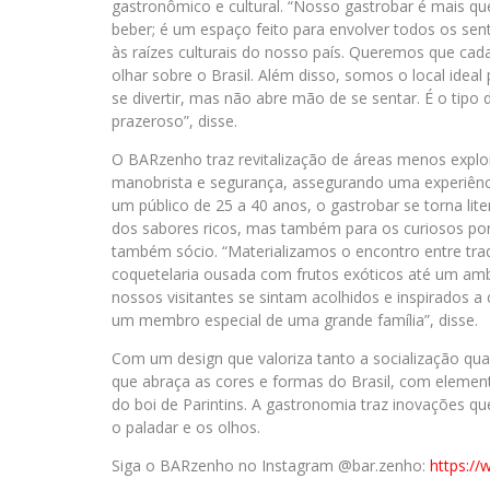
gastronômico e cultural. “Nosso gastrobar é mais q
beber; é um espaço feito para envolver todos os sen
às raízes culturais do nosso país. Queremos que cada
olhar sobre o Brasil. Além disso, somos o local ideal 
se divertir, mas não abre mão de se sentar. É o tipo
prazeroso”, disse.
O BARzenho traz revitalização de áreas menos explo
manobrista e segurança, assegurando uma experiênci
um público de 25 a 40 anos, o gastrobar se torna li
dos sabores ricos, mas também para os curiosos por
também sócio. “Materializamos o encontro entre tr
coquetelaria ousada com frutos exóticos até um ambi
nossos visitantes se sintam acolhidos e inspirados 
um membro especial de uma grande família”, disse.
Com um design que valoriza tanto a socialização q
que abraça as cores e formas do Brasil, com elemen
do boi de Parintins. A gastronomia traz inovações 
o paladar e os olhos.
Siga o BARzenho no Instagram @bar.zenho:
https:/