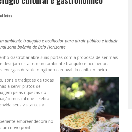
efúgio cultural e gastronômico
otícias
 ambiente tranquilo e acolhedor para atrair público e induzir
ional zona boêmia de Belo Horizonte
zenho Gastrobar abre suas portas com a proposta de ser mais
ue desejam estar em um ambiente tranquilo e acolhedor,
s energias durante o agitado carnaval da capital mineira.
 sons e tradições de todas
as a servir pratos de
viagem pelas riquezas do
mação musical que celebra
onvida seus visitantes a
xperiente empreendedora no
o um novo point