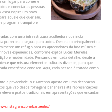
ue um lugar para comer e
tidos e conectar as pessoas
 visita inspire um novo
para aquele que quer sair,
 de programa tranquilo e
radas com uma infraestrutura acolhedora que inclui
a prazerosa e segura para todos. Destinado principalmente a
teralmente um refúgio para os apreciadores da boa música e
 novas experiências, conforme explica Lucas Meireles,
adição e modernidade. Pensamos em cada detalhe, desde a
ente que mistura elementos culturais diversos, para que
a cada experiência conosco. Aqui, cada pessoa é tratada como
uanto a privacidade, o BARzenho aposta em uma decoração
tos que vão desde folhagens bananeiras até representações
que elevam pratos tradicionais em apresentações que encantam
/www.instagram.com/bar.zenho/