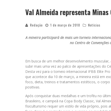
Val Almeida representa Minas G
YAN TRAZ A TURNÊ NACIONAL DO PAG
Redação
1 de março de 2018
Notícias
A mineira participará de mais um torneio internacion
no Centro de Convenções 
Em busca de um melhor desenvolvimento muscular, a at
subir mais uma vez ao palco de apresentações do C
Desta vez para o torneio internacional IFBB Elite Pr
que acontece dia 10 de março, a mineira está em ex
foco, dieta, treinos e tratamentos estéticos, o corp
positivas.
Após conquistar duas medalhas e um troféu no últim
Brasileiro, e campeã na Copa Body Classic, Val Alme
fisiculturismo requer um estilo de vida próprio, poi