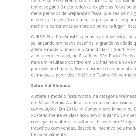
foco. Esse é o segredo para o sucesso na modalidad
tenho seguido à risca todos as exigências feitas pel
meus períodos de preparação física, que são bem rig
diferença e evolução do meu corpo quando comparada
melhor e correr atrás sempre do primeiro lugar“, desta
O IFBB Elite Pro Brasil é apenas o pontapé inicial 
se lançando em novos desafios, a grande novidade q
atleta e modelo fitness é o Arnold Classic South A
acontecerá em abril, no Estado de São Paulo. Por iss
mira um resultado positivo em Goiânia no dia 10 de
por mais um título do fisiculturismo, o campeonato pr
de março, a partir das 19h30, no Teatro Rio Vermelho
Sobre Val Almeida
A atleta e modelo fisiculturista, na categoria Wellne
em Minas Gerais. A atleta começou a se profissionaliz
competições. Em 2016, no Campeonato Mineiro de Es
Posteriormente se classificou em 3º lugar no Campeon
conseguiu manter os resultados, ficando em 3º lugar 
trabalhou com vendas, descobriu incentivo pela mo
treina atualmente.