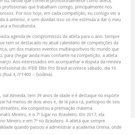
e! Eu, desde que comecei profissionalmente como atleta,
os profissionais que trabalham comigo, principalmente nos
orosos. Por isso hoje, em cada competição, eu consigo ver a
 à anterior, e sem dúvidas isso só me estimula a dar o meu
ca a fisiculturista.
da vasta agenda de compromissos da atleta para o ano. Sempre
ue tem se destacado no atual calendário de competições da
merica, um dos maiores eventos multiesportivos do mundo que
o, para chegar ainda mais confiante na competição, a atleta
 março. Aos interessados em acompanhar a disputa da mineira
ofissional do IFBB Elite Pro Brasil acontece sábado, dia 10
 (Rua 4, nº1400 – Goiânia).
ss, Val Almeida, tem 39 anos de idade e é destaque no esporte
ar há menos de dois anos e, de lá para cá, participou de seis
treantes, ela conquistou a premiação máxima.
ato Mineiro, e o 7º lugar no Brasileiro. Em 2017, ela
no Mineiro e em 7º no Brasileiro. A atleta que sempre
dalidade quando passou a administrar a academia Omnia, onde