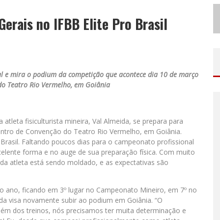
N
O CLIMA DO HEXA: “PASSINHO DO BRASIL”, DA DJ DANNY ALBUQUERQUE, É A MÚSICA QUE EMBALA A TORCIDA BRASILEIRA NA COPA DO MUNDO 2026
erais no IFBB Elite Pro Brasil
ODYANDO PARA BELO HORIZONTE
al e mira o podium da competição que acontece dia 10 de março
do Teatro Rio Vermelho, em Goiânia
leta fisiculturista mineira, Val Almeida, se prepara para
entro de Convenção do Teatro Rio Vermelho, em Goiânia.
o Brasil. Faltando poucos dias para o campeonato profissional
celente forma e no auge de sua preparação física. Com muito
o da atleta está sendo moldado, e as expectativas são
o ano, ficando em 3º lugar no Campeonato Mineiro, em 7º no
ida visa novamente subir ao podium em Goiânia. “O
s além dos treinos, nós precisamos ter muita determinação e