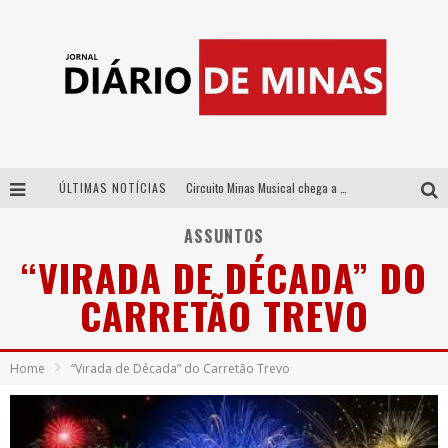
ÚLTIMAS NOTÍCIAS
Circuito Minas Musical chega a Sabará com show gratuito de Thiago Delegado, Nath Rodrigues e Tulio Araujo
No clima do Hexa: “Passinho do Brasil”, da DJ Danny Albuquerque, é a música que embala a torcida brasileira na Copa do Mundo 2026
ASSUNTOS
“VIRADA DE DÉCADA” DO
No clima do Hexa: “Passinho do Brasil”, da DJ Danny Albuquerque, é a música que embala a torcida brasileira na Copa do Mundo 2026
CARRETÃO TREVO
Yan traz a turnê nacional do PagodYANdo para Belo Horizonte
Home
“Virada de Década” do Carretão Trevo