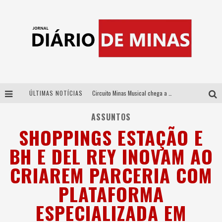
ÚLTIMAS NOTÍCIAS
Circuito Minas Musical chega a Sabará com show gratuito de Thiago Delegado, Nath Rodrigues e Tulio Araujo
No clima do Hexa: “Passinho do Brasil”, da DJ Danny Albuquerque, é a música que embala a torcida brasileira na Copa do Mundo 2026
ASSUNTOS
SHOPPINGS ESTAÇÃO E
No clima do Hexa: “Passinho do Brasil”, da DJ Danny Albuquerque, é a música que embala a torcida brasileira na Copa do Mundo 2026
BH E DEL REY INOVAM AO
Yan traz a turnê nacional do PagodYANdo para Belo Horizonte
CRIAREM PARCERIA COM
PLATAFORMA
ESPECIALIZADA EM