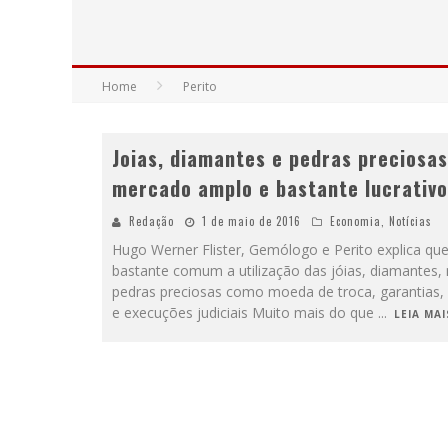
YAN TRAZ A TURNÊ NACIONAL DO PAG
Home
Perito
Joias, diamantes e pedras preciosas
mercado amplo e bastante lucrativo
Redação
1 de maio de 2016
Economia
,
Notícias
Hugo Werner Flister, Gemólogo e Perito explica que
bastante comum a utilização das jóias, diamantes,
pedras preciosas como moeda de troca, garantias,
e execuções judiciais Muito mais do que
...
LEIA MAIS