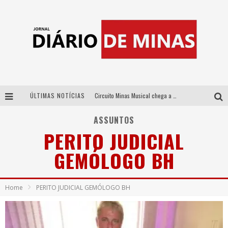
ÚLTIMAS NOTÍCIAS
Circuito Minas Musical chega a Sabará com show gratuito de Thiago Delegado, Nath Rodrigues e Tulio Araujo
No clima do Hexa: “Passinho do Brasil”, da DJ Danny Albuquerque, é a música que embala a torcida brasileira na Copa do Mundo 2026
ASSUNTOS
PERITO JUDICIAL
No clima do Hexa: “Passinho do Brasil”, da DJ Danny Albuquerque, é a música que embala a torcida brasileira na Copa do Mundo 2026
GEMÓLOGO BH
Yan traz a turnê nacional do PagodYANdo para Belo Horizonte
Home
PERITO JUDICIAL GEMÓLOGO BH