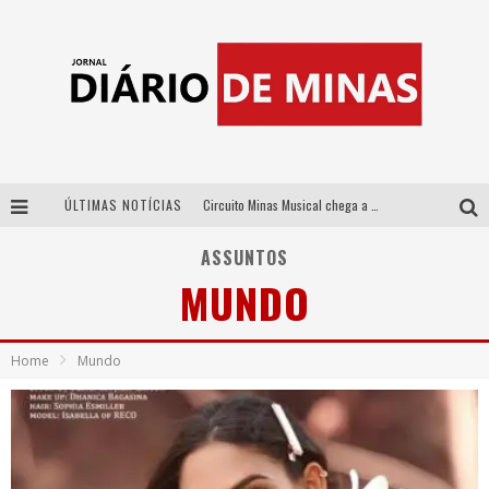
ÚLTIMAS NOTÍCIAS
Circuito Minas Musical chega a Sabará com show gratuito de Thiago Delegado, Nath Rodrigues e Tulio Araujo
No clima do Hexa: “Passinho do Brasil”, da DJ Danny Albuquerque, é a música que embala a torcida brasileira na Copa do Mundo 2026
ASSUNTOS
MUNDO
No clima do Hexa: “Passinho do Brasil”, da DJ Danny Albuquerque, é a música que embala a torcida brasileira na Copa do Mundo 2026
Yan traz a turnê nacional do PagodYANdo para Belo Horizonte
Home
Mundo