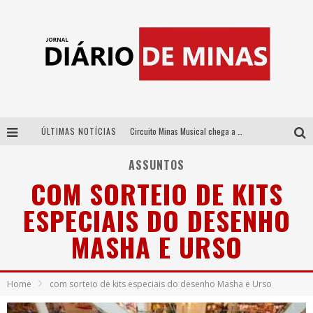
ÚLTIMAS NOTÍCIAS
Circuito Minas Musical chega a Sabará com show gratuito de Thiago Delegado, Nath Rodrigues e Tulio Araujo
No clima do Hexa: “Passinho do Brasil”, da DJ Danny Albuquerque, é a música que embala a torcida brasileira na Copa do Mundo 2026
ASSUNTOS
COM SORTEIO DE KITS
No clima do Hexa: “Passinho do Brasil”, da DJ Danny Albuquerque, é a música que embala a torcida brasileira na Copa do Mundo 2026
ESPECIAIS DO DESENHO
Yan traz a turnê nacional do PagodYANdo para Belo Horizonte
MASHA E URSO
Home
com sorteio de kits especiais do desenho Masha e Urso