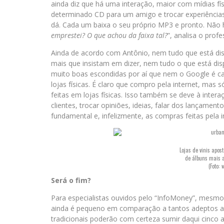
ainda diz que há uma interação, maior com mídias f
determinado CD para um amigo e trocar experiências.
dá. Cada um baixa o seu próprio MP3 e pronto. Não h
emprestei? O que achou da faixa tal?
”, analisa o profe
Ainda de acordo com Antônio, nem tudo que está dispon
mais que insistam em dizer, nem tudo o que está dispo
muito boas escondidas por aí que nem o Google é ca
lojas físicas. É claro que compro pela internet, ma
feitas em lojas físicas. Isso também se deve à inte
clientes, trocar opiniões, ideias, falar dos lançament
fundamental e, infelizmente, as compras feitas pela i
Lojas de vinis apo
de álbuns mais 
(Foto:
w
Será o fim?
Para especialistas ouvidos pelo “InfoMoney”, mesmo 
ainda é pequeno em comparação a tantos adeptos as m
tradicionais poderão com certeza sumir daqui cinco 