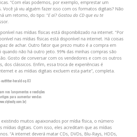
ísicas. “Com elas podemos, por exemplo, emprestar um
 Você já viu alguém fazer isso com os formatos digitais? Não
á um retorno, do tipo: “
E aí? Gostou do CD que eu te
ssor.
ível nas mídias físicas está disponibilizado na internet. “Por
nível nas mídias físicas está disponível na internet. Há coisas
paz de achar. Outro fator que prezo muito é a compra em
s só quando não há outro jeito. 99% das minhas compras são
ração. Gosto de conversar com os vendedores e com os outros
os, dos clássicos. Enfim, essa troca de experiências é
nternet e as mídias digitais excluem esta parte”, completa.
stam nos lançamentos e reedições
antigos para aumentar vendas
ww.stylecity.com.br)
existindo muitos apaixonados por mídia física, o número
ídias digitais. Com isso, eles acreditam que as mídias
anos. “A internet deverá matar CDs, DVDs, Blu-Rays, HDDs,