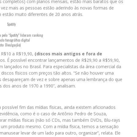
uns completos) com planos mensais, estão mais baratos que os
da vez mais as pessoas estão aderindo às novas formas de
 estão muito diferentes de 20 anos atrás.
pelo “Spotify” lideram ranking
do fonográfico digital
oto: Divulgação)
e R$10 a R$19,90,
(discos mais antigos e fora de
s. É possível encontrar lançamentos de R$29,90 a R$59,90,
 lançados no Brasil. Para especialistas da área comercial da
discos físicos com preços tão altos. “Se não houver uma
os desapareçam de vez e sobre apenas uma lembrança do que
s dos anos de 1970 a 1990”, analisam.
ssível fim das mídias físicas, ainda existem aficionados
idência, como é o caso de Antônio Pedro de Souza,
prar mídias físicas (não só CDs, mas também DVDs, Blu-rays
r de um produto mesmo. Com a mídia física, temos a sensação
 manusear levar de um lado para outro, organizar”, relata. Ele