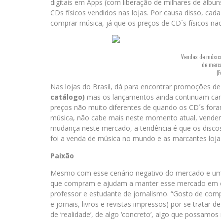
digitais em Apps (com liberação de milhares de álb
CDs físicos vendidos nas lojas. Por causa disso, ca
comprar música, já que os preços de CD´s físicos não
Vendas de música 
de merca
(F
Nas lojas do Brasil, dá para encontrar promoções d
catálogo)
mas os lançamentos ainda continuam caro
preços não muito diferentes de quando os CD´s foram
música, não cabe mais neste momento atual, vender 
mudança neste mercado, a tendência é que os disc
foi a venda de música no mundo e as marcantes loja
Paixão
Mesmo com esse cenário negativo do mercado e um po
que compram e ajudam a manter esse mercado em ev
professor e estudante de jornalismo. “Gosto de com
e jornais, livros e revistas impressos) por se trata
de ‘realidade’, de algo ‘concreto’, algo que possamos