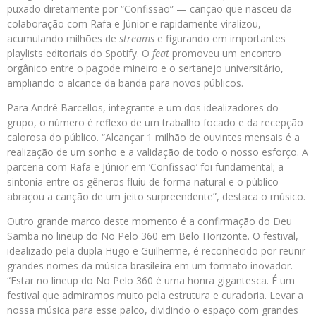
puxado diretamente por “Confissão” — canção que nasceu da
colaboração com Rafa e Júnior e rapidamente viralizou,
acumulando milhões de
streams
e figurando em importantes
playlists editoriais do Spotify. O
feat
promoveu um encontro
orgânico entre o pagode mineiro e o sertanejo universitário,
ampliando o alcance da banda para novos públicos.
Para André Barcellos, integrante e um dos idealizadores do
grupo, o número é reflexo de um trabalho focado e da recepção
calorosa do público. “Alcançar 1 milhão de ouvintes mensais é a
realização de um sonho e a validação de todo o nosso esforço. A
parceria com Rafa e Júnior em ‘Confissão’ foi fundamental; a
sintonia entre os gêneros fluiu de forma natural e o público
abraçou a canção de um jeito surpreendente”, destaca o músico.
Outro grande marco deste momento é a confirmação do Deu
Samba no lineup do No Pelo 360 em Belo Horizonte. O festival,
idealizado pela dupla Hugo e Guilherme, é reconhecido por reunir
grandes nomes da música brasileira em um formato inovador.
“Estar no lineup do No Pelo 360 é uma honra gigantesca. É um
festival que admiramos muito pela estrutura e curadoria. Levar a
nossa música para esse palco, dividindo o espaço com grandes