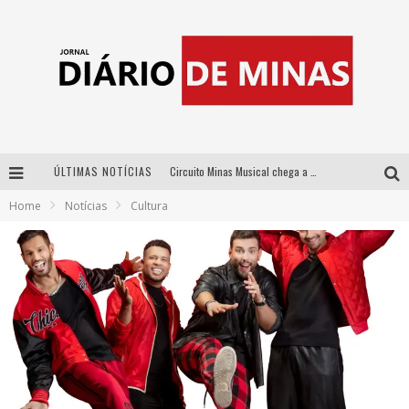
ÚLTIMAS NOTÍCIAS
Circuito Minas Musical chega a Sabará com show gratuito de Thiago Delegado, Nath Rodrigues e Tulio Araujo
Home
Notícias
Cultura
No clima do Hexa: “Passinho do Brasil”, da DJ Danny Albuquerque, é a música que embala a torcida brasileira na Copa do Mundo 2026
No clima do Hexa: “Passinho do Brasil”, da DJ Danny Albuquerque, é a música que embala a torcida brasileira na Copa do Mundo 2026
Yan traz a turnê nacional do PagodYANdo para Belo Horizonte