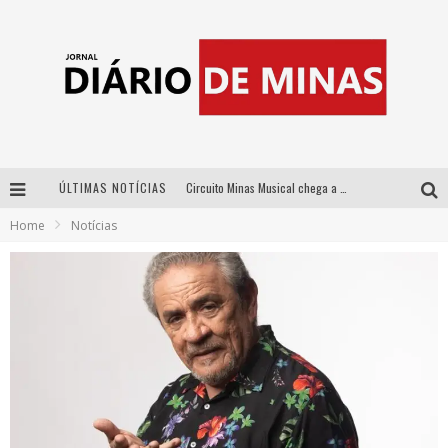
ÚLTIMAS NOTÍCIAS
Circuito Minas Musical chega a Sabará com show gratuito de Thiago Delegado, Nath Rodrigues e Tulio Araujo
Home
Notícias
No clima do Hexa: “Passinho do Brasil”, da DJ Danny Albuquerque, é a música que embala a torcida brasileira na Copa do Mundo 2026
No clima do Hexa: “Passinho do Brasil”, da DJ Danny Albuquerque, é a música que embala a torcida brasileira na Copa do Mundo 2026
Yan traz a turnê nacional do PagodYANdo para Belo Horizonte