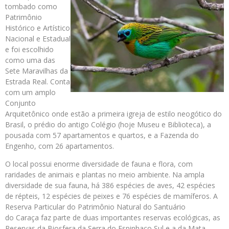
tombado como
Patrimônio
Histórico e Artístico
Nacional e Estadual
e foi escolhido
como uma das
Sete Maravilhas da
Estrada Real. Conta
com um amplo
Conjunto
Arquitetônico onde estão a primeira igreja de estilo neogótico do
Brasil, o prédio do antigo Colégio (hoje Museu e Biblioteca), a
pousada com 57 apartamentos e quartos, e a Fazenda do
Engenho, com 26 apartamentos.
O local possui enorme diversidade de fauna e flora, com
raridades de animais e plantas no meio ambiente. Na ampla
diversidade de sua fauna, há 386 espécies de aves, 42 espécies
de répteis, 12 espécies de peixes e 76 espécies de mamíferos. A
Reserva Particular do Patrimônio Natural do Santuário
do Caraça faz parte de duas importantes reservas ecológicas, as
Reservas da Biosfera da Serra do Espinhaço Sul e a da Mata