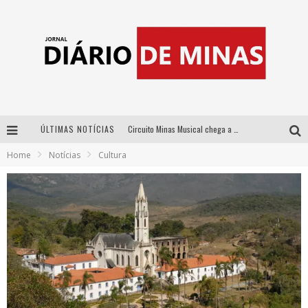
ÚLTIMAS NOTÍCIAS
Circuito Minas Musical chega a Sabará com show gratuito de Thiago Delegado, Nath Rodrigues e Tulio Araujo
Home
Notícias
Cultura
No clima do Hexa: “Passinho do Brasil”, da DJ Danny Albuquerque, é a música que embala a torcida brasileira na Copa do Mundo 2026
No clima do Hexa: “Passinho do Brasil”, da DJ Danny Albuquerque, é a música que embala a torcida brasileira na Copa do Mundo 2026
Yan traz a turnê nacional do PagodYANdo para Belo Horizonte