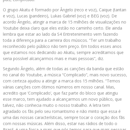
O grupo Akatu é formado por Ângelo (reco e voz), Caique (tantan
e voz), Lucas (pandeiro), Lukas Gabriel (voz) e BEG (voz). De
acordo Ângelo, atingir a marca de 15 milhões de visualizações no
Youtube deixa claro que eles estão no caminho certo. Ele ainda
lembra que estar ao lado da S4 Entretenimento vem fazendo
toda a diferença para a carreira dos músicos. “Ter um trabalho
reconhecido pelo público não tem preço. Em todos esses anos
que estamos nos dedicando ao Akatu, sempre acreditamos que
seria possível alcançarmos mais e mais pessoas”, diz.
Segundo Ângelo, além de todas as canções da banda que estão
no canal do Youtube, a música “Complicado”, mais novo sucesso,
com certeza ajudou a atingir a marca dos 15 milhões. “Temos
várias canções com ótimos números em nosso canal. Mas,
acredito que ‘Complicado’, que faz parte do bloco que atingiu
esse marco, tem ajudado a alcançarmos um novo público, que
talvez, não conhecia muito o nosso trabalho. A letra tem
agradado os fãs pelo seu romantismo e não minto que essa é
uma das nossas características, sempre tocar o coração dos fãs
com nossas músicas. Além disso, estar nas rádios de todo o
Brasil, é uma força a mais que nós temos para que mais pessoas