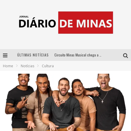
ÚLTIMAS NOTÍCIAS
Circuito Minas Musical chega a Sabará com show gratuito de Thiago Delegado, Nath Rodrigues e Tulio Araujo
Home
Notícias
Cultura
No clima do Hexa: “Passinho do Brasil”, da DJ Danny Albuquerque, é a música que embala a torcida brasileira na Copa do Mundo 2026
No clima do Hexa: “Passinho do Brasil”, da DJ Danny Albuquerque, é a música que embala a torcida brasileira na Copa do Mundo 2026
Yan traz a turnê nacional do PagodYANdo para Belo Horizonte