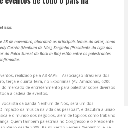
 eventos de todo o país na
otícias
 e 28 de novembro, abordará os principais temas do setor, como
edy Corrêa (Nenhum de Nós), Serginho (Presidente da Liga das
r do Palco Sunset do Rock in Rio) estão entre os palestrantes
onfirmados
ventos, realizado pela ABRAPE – Associação Brasileira dos
o, terça e quarta-feira, no Expominas (Av. Amazonas, 6200 –
s do mercado de entretenimento para palestrar sobre diversos
e toda a cadeia de eventos.
, vocalista da banda Nenhum de Nós, será um dos
 Impacto da música na vida das pessoas”, e discutirá a união
úsica e o mundo dos negócios, além de tópicos como trabalho
erança. Quem também palestrará no Congresso é o Presidente
ão Paulo desde 2009, Paulo Sergio Ferreira (Serginho); e Zé