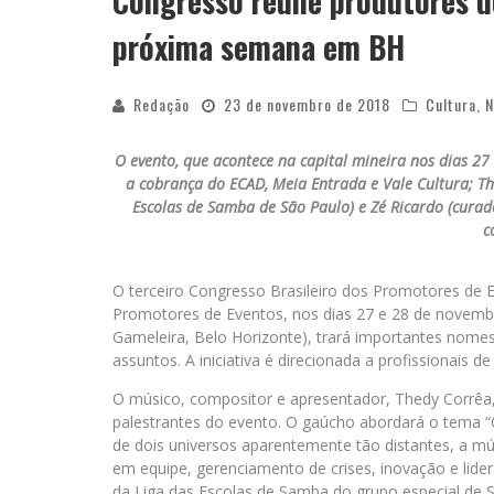
Congresso reúne produtores de
próxima semana em BH
Redação
23 de novembro de 2018
Cultura
,
N
O evento, que acontece na capital mineira nos dias 27
a cobrança do ECAD, Meia Entrada e Vale Cultura; Th
Escolas de Samba de São Paulo) e Zé Ricardo (curado
c
O terceiro Congresso Brasileiro dos Promotores de E
Promotores de Eventos, nos dias 27 e 28 de novembr
Gameleira, Belo Horizonte), trará importantes nome
assuntos. A iniciativa é direcionada a profissionais d
O músico, compositor e apresentador, Thedy Corrêa
palestrantes do evento. O gaúcho abordará o tema “O
de dois universos aparentemente tão distantes, a m
em equipe, gerenciamento de crises, inovação e lid
da Liga das Escolas de Samba do grupo especial de S