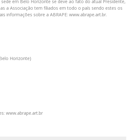
 sede em Belo Horizonte se deve ao fato do atual Presidente,
mas a Associação tem filiados em todo o país sendo estes os
ais informações sobre a ABRAPE: www.abrape.art.br.
Belo Horizonte)
s: www.abrape.art.br