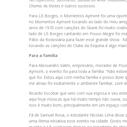
Chama; As Noites
e outros sucessos.
Para Lô Borges, o Momentos Aymoré foi uma oportun
no Momentos Aymoré tocando ao lado do meu amigo 
anos de 1970 com canções do Skank foi muito criativ
lado de Lô Borges cantando em Pouso Alegre foi ma
Pátio da Rodoviária para fazer esse grande show. Nã
tocando as canções do Clube da Esquina é algo marc
Para a família
Para Alessandro Valim, empresário, morador de Pous
Aymoré, o evento foi para toda a família. “Não esti
que foi. Estou aqui com minha família e posso dizer
me atraiu foi exatamente o ambiente familiar, som d
Ricardo Escobar que veio com sua esposa e seu entea
aqui hoje músicas que há muito tempo não ouvia, ou 
Isso é muito bom, principalmente em um espaço com u
Fã de Samuel Rosa, o estudante Nicolas Lima disse q
uma ótima iniciativa esse evento na cidade. Gosto 
quanto o Lô acertaram demais no repertório do show