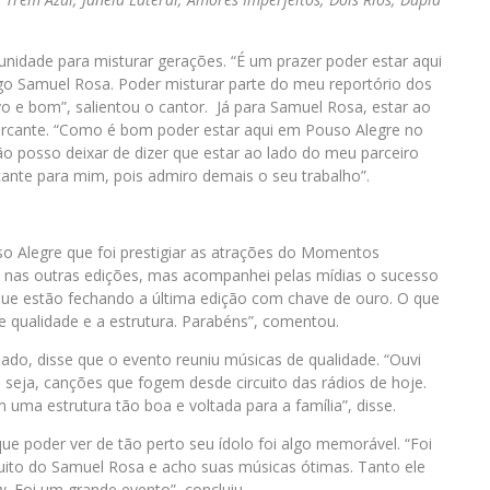
idade para misturar gerações. “É um prazer poder estar aqui
Samuel Rosa. Poder misturar parte do meu reportório dos
o e bom”, salientou o cantor. Já para Samuel Rosa, estar ao
rcante. “Como é bom poder estar aqui em Pouso Alegre no
o posso deixar de dizer que estar ao lado do meu parceiro
ante para mim, pois admiro demais o seu trabalho”.
o Alegre que foi prestigiar as atrações do Momentos
ve nas outras edições, mas acompanhei pelas mídias o sucesso
 que estão fechando a última edição com chave de ouro. O que
e qualidade e a estrutura. Parabéns”, comentou.
do, disse que o evento reuniu músicas de qualidade. “Ouvi
seja, canções que fogem desde circuito das rádios de hoje.
ma estrutura tão boa e voltada para a família”, disse.
ue poder ver de tão perto seu ídolo foi algo memorável. “Foi
muito do Samuel Rosa e acho suas músicas ótimas. Tanto ele
. Foi um grande evento”, concluiu.