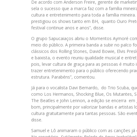
De acordo com Anderson Freire, gerente de market
sela o sucesso que a marca faz com a família mine
cultura e entretenimento para toda a família mineira
prestigiou os shows tanto em BH, quanto Ouro Pret
festival continue anos e anos”, disse.
O grupo Sapucaiaços abriu o Momentos Aymoré com 
meio do público. A primeira banda a subir no palco 
clássicos dos Rolling Stones, David Bowie, Elvis Pres
e baixista, o evento reuniu qualidade musical e entr
pois, levar cultura de graça para as pessoas é muito
trazer entretenimento para o público oferecendo pra
estrutura. Parabéns”, comentou.
Já para o vocalista Davi Bernardo, do Trio Scuba, qu
como Los Hermanos, Shocking Blue, Os Mutantes, Se
The Beatles e John Lennon, a edição se encerra em g
bom, principalmente por valorizar bandas e artistas 
cultura gratuitamente para tantas pessoas. São event
disse.
Samuel e Lô animaram o público com as canções já 
No repertório,
Sutilmente; Balada do Amor Inabalável;