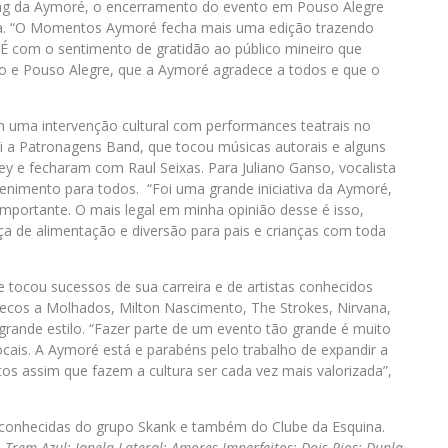
ing da Aymoré, o encerramento do evento em Pouso Alegre
ira. “O Momentos Aymoré fecha mais uma edição trazendo
. É com o sentimento de gratidão ao público mineiro que
o e Pouso Alegre, que a Aymoré agradece a todos e que o
uma intervenção cultural com performances teatrais no
foi a Patronagens Band, que tocou músicas autorais e alguns
ley e fecharam com Raul Seixas. Para Juliano Ganso, vocalista
etenimento para todos. “Foi uma grande iniciativa da Aymoré,
 importante. O mais legal em minha opinião desse é isso,
ça de alimentação e diversão para pais e crianças com toda
e tocou sucessos de sua carreira e de artistas conhecidos
cos a Molhados, Milton Nascimento, The Strokes, Nirvana,
rande estilo. “Fazer parte de um evento tão grande é muito
locais. A Aymoré está e parabéns pelo trabalho de expandir a
os assim que fazem a cultura ser cada vez mais valorizada”,
conhecidas do grupo Skank e também do Clube da Esquina.
 Trem Azul; Janela Lateral; Amores Imperfeitos; Dois Rios; Dupla