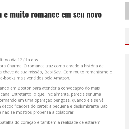
N
O CLIMA DO HEXA: “PASSINHO DO BRASIL”, DA DJ DANNY ALBUQUERQUE, É A MÚSICA QUE EMBALA A TORCIDA BRASILEIRA NA COPA DO MUNDO 2026
m e muito romance em seu novo
ODYANDO PARA BELO HORIZONTE
timo dia 12 (dia dos
tora Charme. O romance traz como enredo a história de
ça chave de sua missão, Babi Savi. Com muito romantismo e
 e-books mais vendidos pela Amazon.
ando em Boston para atender a convocação do mais
na. Entretanto, o que, inicialmente, parecia ser uma
sformando em uma operação perigosa, quando ele se vê
decodificadora do cartel: a pequena e deslumbrante Babi
e não se mostrou propensa a colaborar.
 batalha do coração e também a realidade de estarem