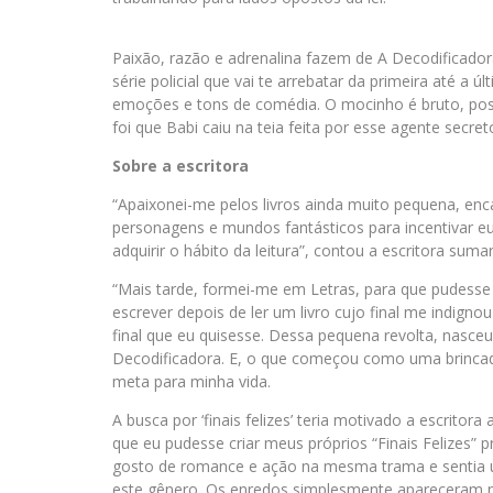
Paixão, razão e adrenalina fazem de A Decodificado
série policial que vai te arrebatar da primeira até a ú
emoções e tons de comédia. O mocinho é bruto, pos
foi que Babi caiu na teia feita por esse agente secret
Sobre a escritora
“Apaixonei-me pelos livros ainda muito pequena, enc
personagens e mundos fantásticos para incentivar eu 
adquirir o hábito da leitura”, contou a escritora suma
“Mais tarde, formei-me em Letras, para que pudesse e
escrever depois de ler um livro cujo final me indignou 
final que eu quisesse. Dessa pequena revolta, nasceu
Decodificadora. E, o que começou como uma brincade
meta para minha vida.
A busca por ‘finais felizes’ teria motivado a escritor
que eu pudesse criar meus próprios “Finais Felizes” p
gosto de romance e ação na mesma trama e sentia u
este gênero. Os enredos simplesmente apareceram n