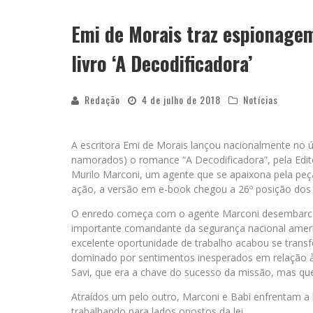
Emi de Morais traz espionage
YAN TRAZ A TURNÊ NACIONAL DO PAG
livro ‘A Decodificadora’
Redação
4 de julho de 2018
Notícias
A escritora Emi de Morais lançou nacionalmente no úl
namorados) o romance “A Decodificadora”, pela Edi
Murilo Marconi, um agente que se apaixona pela pe
ação, a versão em e-book chegou a 26º posição dos
O enredo começa com o agente Marconi desembarc
importante comandante da segurança nacional america
excelente oportunidade de trabalho acabou se tran
dominado por sentimentos inesperados em relação à 
Savi, que era a chave do sucesso da missão, mas qu
Atraídos um pelo outro, Marconi e Babi enfrentam a
trabalhando para lados opostos da lei.