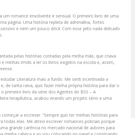
ra um romance envolvente e sensual. O primeiro livro de uma
ltima página. Uma história repleta de adrenalina, fortes
sessivo e nem um pouco dócil. Com esse jeito nada delicado
o.
antada pelas histórias contadas pela minha mãe, que criava
e minhas irmãs a ler os livros exigidos na escola e, assim,
reense.
studar Literatura mais a fundo. Me senti incentivada a
e, de tanta raiva, quis fazer minha própria história para dar o
 o primeiro livro da série dos Agentes do BSS – A
ira terapêutica, acabou virando um projeto sério e uma
a a começar a escrever. “Sempre quis ter minhas histórias para
ra todas elas. Me atrevi escrever romances policiais porque
ma grande carência no mercado nacional de autores para
a minha cabeça e eu vou colocando no papel e construindo