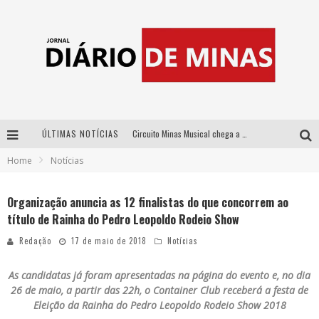
ÚLTIMAS NOTÍCIAS
Circuito Minas Musical chega a Sabará com show gratuito de Thiago Delegado, Nath Rodrigues e Tulio Araujo
Home
Notícias
No clima do Hexa: “Passinho do Brasil”, da DJ Danny Albuquerque, é a música que embala a torcida brasileira na Copa do Mundo 2026
No clima do Hexa: “Passinho do Brasil”, da DJ Danny Albuquerque, é a música que embala a torcida brasileira na Copa do Mundo 2026
Organização anuncia as 12 finalistas do que concorrem ao
título de Rainha do Pedro Leopoldo Rodeio Show
Yan traz a turnê nacional do PagodYANdo para Belo Horizonte
Redação
17 de maio de 2018
Notícias
As candidatas já foram apresentadas na página do evento e, no dia
26 de maio, a partir das 22h, o Container Club receberá a festa de
Eleição da Rainha do Pedro Leopoldo Rodeio Show 2018