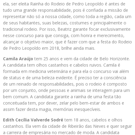
ela, ser eleita Rainha do Rodeio de Pedro Leopoldo é antes de
tudo uma grande responsabilidade, pois é confiada a missão de
representar não só a nossa cidade, como toda a região, cada um
de seus habitantes, suas belezas, costumes e principalmente o
tradicional rodeio. Por isso, Beatriz garante focar exclusivamente
nesse concurso para que consiga, com honra e merecimento,
alcançar o objetivo maior, que é fazer com que a festa do Rodeio
de Pedro Leopoldo em 2018, brilhe ainda mais.
Camila Araújo
tem 25 anos e vem da cidade de Belo Horizonte.
A candidata tem olhos castanhos e cabelos ruivos. Camila é
formada em medicina veterinária e para ela o concurso vai além
de status e de uma beleza evidente. É preciso ter a consciência
de um reinado de responsabilidades, pois o rodeio é composto
por um conjunto, onde pessoas e animais se interagem para um
bem comum. A candidata garante a rainha de uma festa tão
conceituada tem, por dever, zelar pelo bem-estar de ambos e
assim fazer desta magia, memórias inesquecíveis.
Edith Cecília Valverde Sodré
tem 18 anos, cabelos e olhos
castanhos. Ela vem da cidade de Ribeirão das Neves e quer seguir
a carreira de empresária no mercado de moda. A candidata