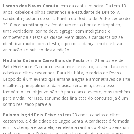
Lorena das Neves Canuto
vem da capital mineira. Ela tem 18
anos, cabelos e olhos castanhos e é estudante de Direito. A
candidata gostaria de ser a Rainha do Rodeio de Pedro Leopoldo
2018 por acreditar que além de um rosto bonito e simpático,
uma verdadeira Rainha deve agregar com inteligência e
competência a festa da cidade. Além disso, a candidata diz se
identificar muito com a festa, e promete dançar muito e levar
animação ao público desta edição.
Nathália Catarine Carvalhais de Paula
tem 21 anos e é de
Belo Horizonte. Cantora e estudante de teatro, a candidata tem
cabelos e olhos castanhos. Para Nathália, o rodeio de Pedro
Leopoldo é um evento que emana alegria e amor através da arte
e cultura, principalmente da música sertaneja, sendo esse
também o seu objetivo não só para com o evento, mas também
para a vida. Por isso, ser uma das finalistas do concurso já é um
sonho realizado para ela.
Paloma Ingrid Reis Teixeira
tem 23 anos, cabelos e olhos
castanhos, e é da cidade de Lagoa Santa. A candidata é formada
em Fisioterapia e para ela, ser eleita a rainha do Rodeio seria um
sonho realizado. Paloma quer ter a honra de deixar seu nome