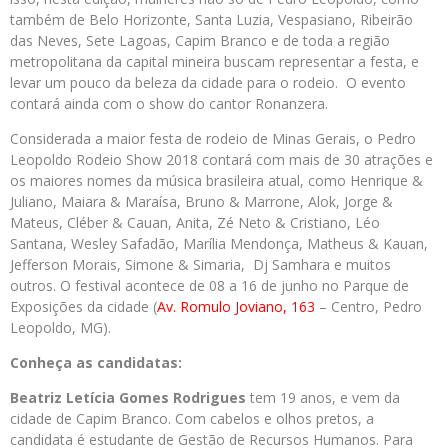
também de Belo Horizonte, Santa Luzia, Vespasiano, Ribeirão
das Neves, Sete Lagoas, Capim Branco e de toda a região
metropolitana da capital mineira buscam representar a festa, e
levar um pouco da beleza da cidade para o rodeio. O evento
contará ainda com o show do cantor Ronanzera.
Considerada a maior festa de rodeio de Minas Gerais, o Pedro
Leopoldo Rodeio Show 2018 contará com mais de 30 atrações e
os maiores nomes da música brasileira atual, como Henrique &
Juliano, Maiara & Maraísa, Bruno & Marrone, Alok, Jorge &
Mateus, Cléber & Cauan, Anita, Zé Neto & Cristiano, Léo
Santana, Wesley Safadão, Marília Mendonça, Matheus & Kauan,
Jefferson Morais, Simone & Simaria, Dj Samhara e muitos
outros. O festival acontece de 08 a 16 de junho no Parque de
Exposições da cidade (
Av. Romulo Joviano, 163
– Centro, Pedro
Leopoldo, MG).
Conheça as candidatas:
Beatriz Letícia Gomes Rodrigues
tem 19 anos, e vem da
cidade de Capim Branco. Com cabelos e olhos pretos, a
candidata é estudante de Gestão de Recursos Humanos. Para