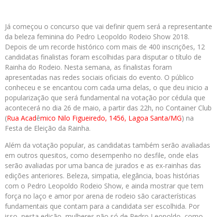
Já começou o concurso que vai definir quem será a representante
da beleza feminina do Pedro Leopoldo Rodeio Show 2018.
Depois de um recorde histórico com mais de 400 inscrições, 12
candidatas finalistas foram escolhidas para disputar o título de
Rainha do Rodeio. Nesta semana, as finalistas foram
apresentadas nas redes sociais oficiais do evento. O público
conheceu e se encantou com cada uma delas, o que deu inicio a
popularização que será fundamental na votação por cédula que
acontecerá no dia 26 de maio, a partir das 22h, no Container Club
(
Rua Acad
ê
mico Nilo Figueiredo, 1456, Lagoa Santa/MG
) na
Festa de Eleição da Rainha.
Além da votação popular, as candidatas também serão avaliadas
em outros quesitos, como desempenho no desfile, onde elas
serão avaliadas por uma banca de jurados e as ex-rainhas das
edições anteriores. Beleza, simpatia, elegância, boas histórias
com o Pedro Leopoldo Rodeio Show, e ainda mostrar que tem
força no laço e amor por arena de rodeio são características
fundamentais que contam para a candidata ser escolhida. Por
isso, nesta edição, mulheres não só de Pedro Leopoldo, como