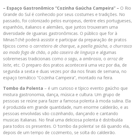
– Espaço Gastronômico “Cozinha Gaúcha Campeira”
–
O Rio
Grande do Sul é conhecido por seus costumes e tradições. No
passado, foi colonizado pelos europeus, dentre eles portugueses,
espanhóis, italianos e alemães, que juntos trouxeram uma
diversidade de iguarias gastronômicas. O público que for à
MinasTchê poderá assistir e participar da preparação de pratos
típicos como o
carreteiro de charque
, a
paella gaúcha
,
o churrasco
ao modo fogo de chão
,
o pão caseiro de linguiça
e algumas
sobremesas tradicionais como
o sagu
, a
ambrosia
, o
arroz de
leite
, etc. O preparo dos pratos acontecerá uma vez por dia, de
segunda a sexta e duas vezes por dia nos finais de semana, no
espaço temático “Cozinha Campeira”, montado na feira.
Tombo da Polenta
– é um curioso e típico evento gaúcho que
mistura gastronomia, dança, música e cultura. Um grupo de
pessoas se reúne para fazer a famosa polenta à moda sulina. Ela
é produzida em grande quantidade, num enorme caldeirão, e as
pessoas envolvidas vão cozinhando, dançando e cantando
musicas Italianas. No final uma deliciosa polenta é distribuída
para todos os presentes. O ‘tombo da polenta’ se dá quando ela,
depois de um tempo de cozimento, se solta do caldeirão.