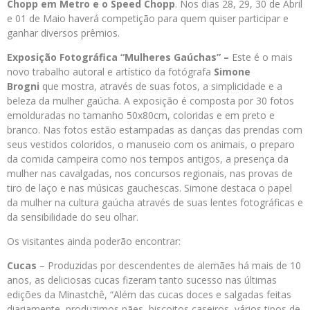
Chopp em Metro e o Speed Chopp
. Nos dias 28, 29, 30 de Abril
e 01 de Maio haverá competição para quem quiser participar e
ganhar diversos prêmios.
Exposição Fotográfica “Mulheres Gaúchas” –
Este é o mais
novo trabalho autoral e artístico da fotógrafa
Simone
Brogni
que mostra, através de suas fotos, a simplicidade e a
beleza da mulher gaúcha. A exposição é composta por 30 fotos
emolduradas no tamanho 50x80cm, coloridas e em preto e
branco. Nas fotos estão estampadas as danças das prendas com
seus vestidos coloridos, o manuseio com os animais, o preparo
da comida campeira como nos tempos antigos, a presença da
mulher nas cavalgadas, nos concursos regionais, nas provas de
tiro de laço e nas músicas gauchescas. Simone destaca o papel
da mulher na cultura gaúcha através de suas lentes fotográficas e
da sensibilidade do seu olhar.
Os visitantes ainda poderão encontrar:
Cucas
– Produzidas por descendentes de alemães há mais de 10
anos, as deliciosas cucas fizeram tanto sucesso nas últimas
edições da Minastchê, “Além das cucas doces e salgadas feitas
diariamente, produzimos pães, biscoitos caseiros, vários tipos de