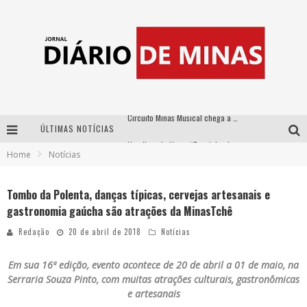
ÚLTIMAS NOTÍCIAS
No clima do Hexa: “Passinho do Brasil”, da DJ Danny Albuquerque, é a música que embala a torcida brasileira na Copa do Mundo 2026
Home
Notícias
No clima do Hexa: “Passinho do Brasil”, da DJ Danny Albuquerque, é a música que embala a torcida brasileira na Copa do Mundo 2026
Yan traz a turnê nacional do PagodYANdo para Belo Horizonte
Tombo da Polenta, danças típicas, cervejas artesanais e
gastronomia gaúcha são atrações da MinasTchê
Circuito Minas Musical chega a Sabará com show gratuito de Thiago Delegado, Nath Rodrigues e Tulio Araujo
Redação
20 de abril de 2018
Notícias
Em sua 16ª edição, evento acontece de 20 de abril a 01 de maio,
na
Serraria Souza Pinto, com muitas atrações culturais, gastronômicas
e artesanais