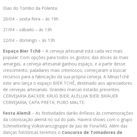
Dias do Tombo da Polenta:
20/04 – sexta-feira – às 19h
21/04 – sábado – às 13h
22/04 – domingo – às 13h
Espaço Bier Tchê
– A cerveja artesanal está cada vez mais
popular. Com opções para todos os gostos: das doces às mais
amargas, a cerveja artesanal ganhou espaço, e a partir desse
crescimento, paladares mais criteriosos, começaram a buscar
recursos para a fabricação da sua própria cerveja. A MinasTchê
este ano lança o espaço BIER TCHÊ, destinado aos apreciadores
de cervejas artesanais. Grandes marcas estarão presentes.
CERVEJARIA BACKER; KRUG BIER; ALELUIA BIER; BRÄUER
CERVEJARIA; CAPA PRETA; PURO MALTE.
Festa Alemã
– As festividades darão ênfases às comemorações
da colonização alemã no sul do país. Haverá shows com o grupo
Schmetterling Volkstranszgruppe de Juiz de Fora/MG. Além das
danças folclóricas teremos o
Concurso de Tomadores de