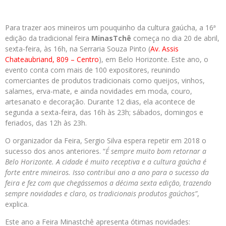
Para trazer aos mineiros um pouquinho da cultura gaúcha, a 16ª
edição da tradicional feira
MinasTchê
começa no dia 20 de abril,
sexta-feira, às 16h, na Serraria Souza Pinto (
Av. Assis
Chateaubriand, 809 – Centro
), em Belo Horizonte. Este ano, o
evento conta com mais de 100 expositores, reunindo
comerciantes de produtos tradicionais como queijos, vinhos,
salames, erva-mate, e ainda novidades em moda, couro,
artesanato e decoração. Durante 12 dias, ela acontece de
segunda a sexta-feira, das 16h às 23h; sábados, domingos e
feriados, das 12h às 23h.
O organizador da Feira, Sergio Silva espera repetir em 2018 o
sucesso dos anos anteriores. “
É sempre muito bom retornar a
Belo Horizonte. A cidade é muito receptiva e a cultura gaúcha é
forte entre mineiros. Isso contribui ano a ano para o sucesso da
feira e fez com que chegássemos a décima sexta edição, trazendo
sempre novidades e claro, os tradicionais produtos gaúchos”
,
explica.
Este ano a Feira Minastchê apresenta ótimas novidades: