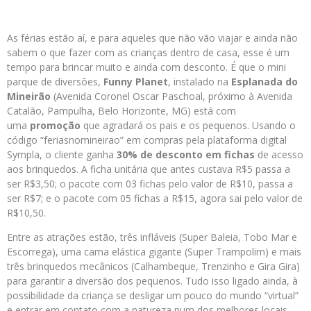
As férias estão aí, e para aqueles que não vão viajar e ainda não
sabem o que fazer com as crianças dentro de casa, esse é um
tempo para brincar muito e ainda com desconto. É que o mini
parque de diversões,
Funny Planet
, instalado na
Esplanada do
Mineirão
(Avenida Coronel Oscar Paschoal, próximo à Avenida
Catalão, Pampulha, Belo Horizonte, MG) está com
uma
promoção
que agradará os pais e os pequenos. Usando o
código “feriasnomineirao” em compras pela plataforma digital
Sympla, o cliente ganha
30% de desconto em fichas
de acesso
aos brinquedos. A ficha unitária que antes custava R$5 passa a
ser R$3,50; o pacote com 03 fichas pelo valor de R$10, passa a
ser R$7; e o pacote com 05 fichas a R$15, agora sai pelo valor de
R$10,50.
Entre as atrações estão, três infláveis (Super Baleia, Tobo Mar e
Escorrega), uma cama elástica gigante (Super Trampolim) e mais
três brinquedos mecânicos (Calhambeque, Trenzinho e Gira Gira)
para garantir a diversão dos pequenos. Tudo isso ligado ainda, à
possibilidade da criança se desligar um pouco do mundo “virtual”
e entrar em contato com a natureza num dos melhores locais