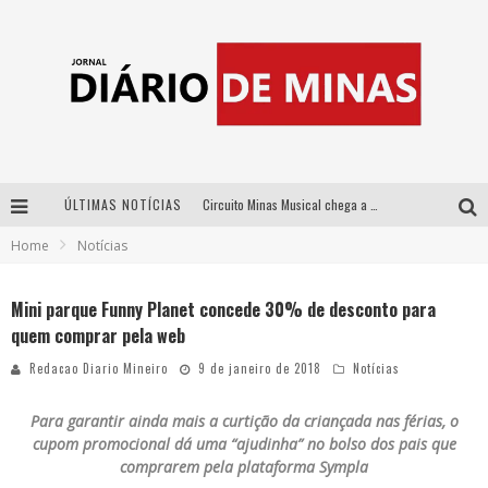
ÚLTIMAS NOTÍCIAS
Circuito Minas Musical chega a Sabará com show gratuito de Thiago Delegado, Nath Rodrigues e Tulio Araujo
Home
Notícias
No clima do Hexa: “Passinho do Brasil”, da DJ Danny Albuquerque, é a música que embala a torcida brasileira na Copa do Mundo 2026
No clima do Hexa: “Passinho do Brasil”, da DJ Danny Albuquerque, é a música que embala a torcida brasileira na Copa do Mundo 2026
Mini parque Funny Planet concede 30% de desconto para
quem comprar pela web
Yan traz a turnê nacional do PagodYANdo para Belo Horizonte
Redacao Diario Mineiro
9 de janeiro de 2018
Notícias
Para garantir ainda mais a curtição da criançada nas férias, o
cupom promocional dá uma “ajudinha” no bolso dos pais que
comprarem pela plataforma Sympla