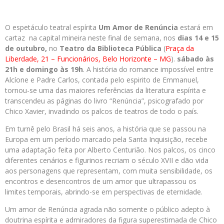
O espetáculo teatral espírita
Um Amor de Renúncia
estará em
cartaz na capital mineira neste final de semana, nos
dias 14 e 15
de outubro,
no
Teatro da Biblioteca Pública
(
Praça da
Liberdade, 21 – Funcionários, Belo Horizonte – MG
).
sábado às
21h e domingo às 19h
. A história do romance impossível entre
Alcíone e Padre Carlos, contada pelo espirito de Emmanuel,
tornou-se uma das maiores referências da literatura espírita e
transcendeu as páginas do livro “Renúncia”, psicografado por
Chico Xavier, invadindo os palcos de teatros de todo o país.
Em turnê pelo Brasil há seis anos, a história que se passou na
Europa em um período marcado pela Santa Inquisição, recebe
uma adaptação feita por Alberto Centurião. Nos palcos, os cinco
diferentes cenários e figurinos recriam o século XVII e dão vida
aos personagens que representam, com muita sensibilidade, os
encontros e desencontros de um amor que ultrapassou os
limites temporais, abrindo-se em perspectivas de eternidade.
Um amor de Renúncia agrada não somente o público adepto à
doutrina espírita e admiradores da figura superestimada de Chico