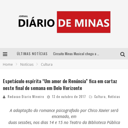
ÚLTIMAS NOTÍCIAS
Circuito Minas Musical chega a Sabará com show gratuito de Thiago Delegado, Nath Rodrigues e Tulio Araujo
Home
Notícias
Cultura
No clima do Hexa: “Passinho do Brasil”, da DJ Danny Albuquerque, é a música que embala a torcida brasileira na Copa do Mundo 2026
No clima do Hexa: “Passinho do Brasil”, da DJ Danny Albuquerque, é a música que embala a torcida brasileira na Copa do Mundo 2026
Espetáculo espírita “Um amor de Renúncia” fica em cartaz
neste final de semana em Belo Horizonte
Yan traz a turnê nacional do PagodYANdo para Belo Horizonte
Redacao Diario Mineiro
13 de outubro de 2017
Cultura
,
Notícias
A adaptação do romance psicografado por Chico Xavier será
encenado, em
duas sessões, nos dias 14 e 15 no Teatro da Biblioteca Pública