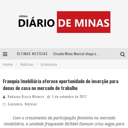
ÚLTIMAS NOTÍCIAS
Circuito Minas Musical chega a Sabará com show gratuito de Thiago Delegado, Nath Rodrigues e Tulio Araujo
Home
Notícias
Economia
No clima do Hexa: “Passinho do Brasil”, da DJ Danny Albuquerque, é a música que embala a torcida brasileira na Copa do Mundo 2026
No clima do Hexa: “Passinho do Brasil”, da DJ Danny Albuquerque, é a música que embala a torcida brasileira na Copa do Mundo 2026
Franquia Imobiliária oferece oportunidade de inserção para
donas de casa no mercado de trabalho
Yan traz a turnê nacional do PagodYANdo para Belo Horizonte
Redacao Diario Mineiro
5 de setembro de 2017
Economia
,
Notícias
Com o crescimento da participação feminina no mercado
imobiliário,
a unidade fraqueada RE/MAX Domum criou vagas para