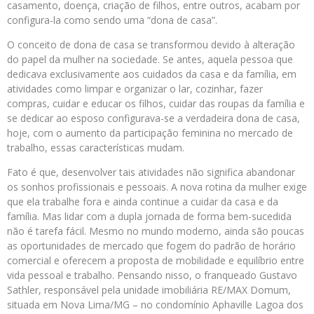
casamento, doença, criação de filhos, entre outros, acabam por
configura-la como sendo uma “dona de casa”.
O conceito de dona de casa se transformou devido à alteração
do papel da mulher na sociedade. Se antes, aquela pessoa que
dedicava exclusivamente aos cuidados da casa e da família, em
atividades como limpar e organizar o lar, cozinhar, fazer
compras, cuidar e educar os filhos, cuidar das roupas da família e
se dedicar ao esposo configurava-se a verdadeira dona de casa,
hoje, com o aumento da participação feminina no mercado de
trabalho, essas características mudam.
Fato é que, desenvolver tais atividades não significa abandonar
os sonhos profissionais e pessoais. A nova rotina da mulher exige
que ela trabalhe fora e ainda continue a cuidar da casa e da
família. Mas lidar com a dupla jornada de forma bem-sucedida
não é tarefa fácil. Mesmo no mundo moderno, ainda são poucas
as oportunidades de mercado que fogem do padrão de horário
comercial e oferecem a proposta de mobilidade e equilíbrio entre
vida pessoal e trabalho. Pensando nisso, o franqueado Gustavo
Sathler, responsável pela unidade imobiliária RE/MAX Domum,
situada em Nova Lima/MG – no condomínio Aphaville Lagoa dos