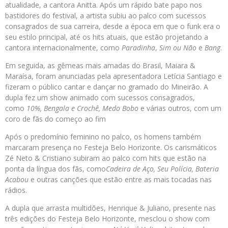
atualidade, a cantora Anitta. Após um rápido bate papo nos
bastidores do festival, a artista subiu ao palco com sucessos
consagrados de sua carreira, desde a época em que o funk era o
seu estilo principal, até os hits atuais, que estão projetando a
cantora internacionalmente, como
Paradinha
,
Sim ou Não
e
Bang
.
Em seguida, as gêmeas mais amadas do Brasil, Maiara &
Maraísa, foram anunciadas pela apresentadora Letícia Santiago e
fizeram o público cantar e dançar no gramado do Mineirão. A
dupla fez um show animado com sucessos consagrados,
como
10%, Bengala e Crochê, Medo Bobo
e várias outros, com um
coro de fãs do começo ao fim
Após o predomínio feminino no palco, os homens também
marcaram presença no Festeja Belo Horizonte. Os carismáticos
Zé Neto & Cristiano subiram ao palco com hits que estão na
ponta da língua dos fãs, como
Cadeira de Aço, Seu Polícia, Bateria
Acabou
e outras canções que estão entre as mais tocadas nas
rádios.
A dupla que arrasta multidões, Henrique & Juliano, presente nas
três edições do Festeja Belo Horizonte, mesclou o show com