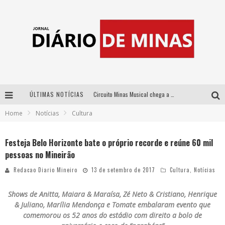
ÚLTIMAS NOTÍCIAS
Circuito Minas Musical chega a Sabará com show gratuito de Thiago Delegado, Nath Rodrigues e Tulio Araujo
Home
Notícias
Cultura
No clima do Hexa: “Passinho do Brasil”, da DJ Danny Albuquerque, é a música que embala a torcida brasileira na Copa do Mundo 2026
No clima do Hexa: “Passinho do Brasil”, da DJ Danny Albuquerque, é a música que embala a torcida brasileira na Copa do Mundo 2026
Festeja Belo Horizonte bate o próprio recorde e reúne 60 mil
pessoas no Mineirão
Yan traz a turnê nacional do PagodYANdo para Belo Horizonte
Redacao Diario Mineiro
13 de setembro de 2017
Cultura
,
Notícias
Shows de Anitta, Maiara & Maraísa, Zé Neto & Cristiano, Henrique
& Juliano, Marília Mendonça e Tomate embalaram evento que
comemorou os 52 anos do estádio com direito a bolo de