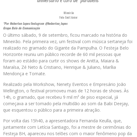
aniversário e coro de “parabéns”
Mineirão
Foto: Emil Júnior
*Por Heberton Lopes/Instagram @heberton_lopes
Grupo Balo de Comunicação
O último sábado, 9 de setembro, ficou marcado na história do
Mineirão. Pela primeira vez, um festival com música sertaneja foi
realizado no gramado do Gigante da Pampulha. O Festeja Belo
Horizonte reuniu um público recorde de 60 mil pessoas que
foram ao estádio para curtir os shows de Anitta, Maiara &
Maraísa, Zé Neto & Cristiano, Henrique & Juliano, Marília
Mendonça e Tomate.
Realizado pela Workshow, Nenety Eventos e Empresário João
Wellington, o festival promoveu mais de 12 horas de shows. Às
14h, o gramado, que recebeu 9 mil m² de piso especial, já
começava a ser tomado pela multidão ao som da Babi Deejay,
que esquentou o público para a primeira atração.
Por volta das 15h40, a apresentadora Fernanda Keulla, que,
juntamente com Letícia Santiago, foi a mestre de cerimônias do
Festeja BH, apareceu nos telões com o maior fenômeno pop da