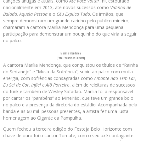
canções antigas e atuais, como
Até Você Voltar
, hit estourado
nacionalmente em 2013, até novos sucessos como
Vidinha de
Balada, Aquela Pessoa
e o
Céu Explica Tudo
. Os irmãos, que
sempre demonstram um grande carinho pelo público mineiro,
chamaram a cantora Marília Mendonça para uma pequena
participação para demonstrar um pouquinho do que viria a seguir
no palco.
Marília Mendonça
(Foto: Francisco Dumont)
A cantora Marília Mendonça, que conquistou os títulos de “Rainha
do Sertanejo” e “Musa da Sofrência”, subiu ao palco com muita
energia, com sofrências consagradas como
Amante não Tem Lar,
Eu Sei de Cor, Infiel e Alô Porteiro
, além de releituras de sucessos
do funk e também de Wesley Safadão. Marília foi a responsável
por cantar os “parabéns” ao Mineirão, que teve um grande bolo
no palco e a presença da diretoria do estádio. Acompanhada pela
banda e as 60 mil pessoas presentes, a artista fez uma justa
homenagem ao Gigante da Pampulha.
Quem fechou a terceira edição do Festeja Belo Horizonte com
chave de ouro foi o cantor Tomate, com o seu axé contagiante.