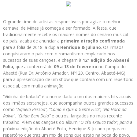
O grande time de artistas responsáveis por agitar o melhor
carnaval de Minas já começa a ser formado. A festa, que
tradicionalmente recebe os maiores nomes do cenário musical
do país, acaba de anunciar a
primeira atração confirmada
para a folia de 2018: a dupla
Henrique & Juliano
. Os irmãos
conquistaram o país com o romantismo emplacado nos
sucessos de suas canções, e chegam à
12ª edição do
Abaeté
Folia,
que acontecerá de
09 a 13 de fevereiro
no Campo do
Abaeté (Rua Dr. Antônio Amador, Nº120, Centro, Abaeté-MG),
para a apresentação de um show que contará com um repertório
especial, com muita animação.
“Vidinha de balada” é o nome dado a um dos maiores hits atuais
dos irmãos sertanejos, que acompanha outros grandes sucessos
como “A
quela Pessoa”, “Como é Que a Gente Fica”, “Na Hora da
Raiva”, “Cuida Bem Dela”
e outros, lançados no mais recente
trabalho. Além das canções do álbum ”
O céu explica tudo”, para
a
próxima edição do Abaeté Folia, Henrique & Juliano preparam
repertório que traz um mix de sons que estão na boca do povo,