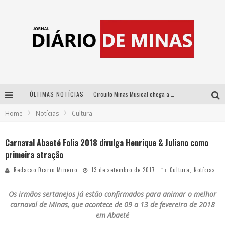
ÚLTIMAS NOTÍCIAS
Circuito Minas Musical chega a Sabará com show gratuito de Thiago Delegado, Nath Rodrigues e Tulio Araujo
Home
Notícias
Cultura
No clima do Hexa: “Passinho do Brasil”, da DJ Danny Albuquerque, é a música que embala a torcida brasileira na Copa do Mundo 2026
No clima do Hexa: “Passinho do Brasil”, da DJ Danny Albuquerque, é a música que embala a torcida brasileira na Copa do Mundo 2026
Carnaval Abaeté Folia 2018 divulga Henrique & Juliano como
primeira atração
Yan traz a turnê nacional do PagodYANdo para Belo Horizonte
Redacao Diario Mineiro
13 de setembro de 2017
Cultura
,
Notícias
Os irmãos sertanejos já estão confirmados para animar o melhor
carnaval de Minas, que acontece de 09 a 13 de fevereiro de 2018
em Abaeté